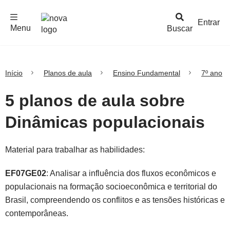
F
c
h
a
r
M
e
n
Logo
e
u
Entrar
Menu
Buscar
Nova
Escola
Início
Planos de aula
Ensino Fundamental
7º ano
5 planos de aula sobre
Dinâmicas populacionais
Material para trabalhar as habilidades:
EF07GE02
: Analisar a influência dos fluxos econômicos e
populacionais na formação socioeconômica e territorial do
Brasil, compreendendo os conflitos e as tensões históricas e
contemporâneas.