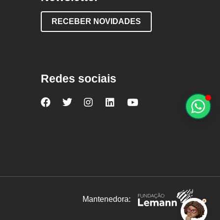
RECEBER NOVIDADES
Redes sociais
Nova
Nova
Nova
Nova
Nova
Escola
Escola
Escola
Escola
Escola
no
no
no
no
no
Facebook
Twitter
Instagram
LinkedIn
YouTube
Mantenedora: