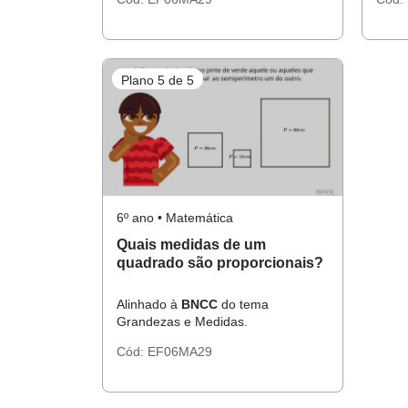
Plano 5 de 5
6º ano • Matemática
Quais medidas de um
quadrado são proporcionais?
Alinhado à
BNCC
do tema
Grandezas e Medidas.
Cód:
EF06MA29