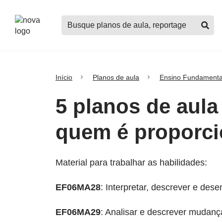
Logo
Buscar
Nova
planos
Escola
de
aula,
notícias,
cursos
Início
Planos de aula
Ensino Fundamenta
e
mais
5 planos de aula
quem é proporci
Material para trabalhar as habilidades:
EF06MA28
: Interpretar, descrever e des
EF06MA29
: Analisar e descrever mudan