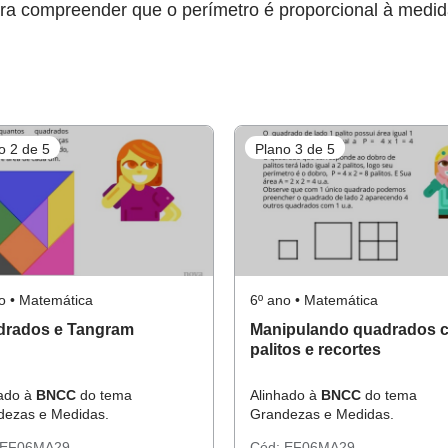
ra compreender que o perímetro é proporcional à medid
o 2 de 5
Plano 3 de 5
o • Matemática
6º ano • Matemática
drados e Tangram
Manipulando quadrados 
palitos e recortes
hado à
BNCC
do tema
Alinhado à
BNCC
do tema
dezas e Medidas.
Grandezas e Medidas.
EF06MA29
Cód:
EF06MA29