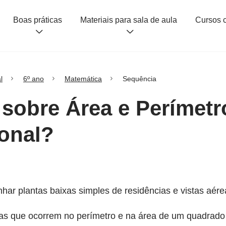
Boas práticas
Materiais para sala de aula
l
6º ano
Matemática
Sequência
 sobre Área e Perímet
onal?
enhar plantas baixas simples de residências e vistas aére
ças que ocorrem no perímetro e na área de um quadrado