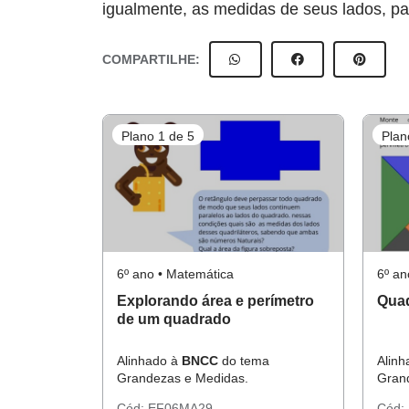
igualmente, as medidas de seus lados, pa
COMPARTILHE:
Plano 1 de 5
Plan
6º ano • Matemática
6º an
Explorando área e perímetro
Qua
de um quadrado
Alinhado à
BNCC
do tema
Alin
Grandezas e Medidas.
Gran
Cód:
EF06MA29
Cód: