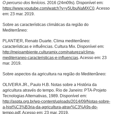
O percurso dos fenícios.
2016 (24m09s). Disponível em:
https://www.youtube.com/watch?v=y5UbuNaMXC0
. Acesso
em: 23 mar. 2019.
Sobre as características climáticas da região do
Mediterrâneo:
PLANTIER, Renato Duarte. Clima mediterrâneo:
características e influências. Cultura Mix. Disponível em:
http://meioambiente.culturamix.com/natureza/clima-
mediterraneo-caracteristicas-e-influencias
. Acesso em: 23
mar. 2019.
Sobre aspectos da agricultura na região do Mediterrâneo:
OLIVEIRA JR., Paulo H.B. Notas sobre a História da
agricultura através do tempo. Rio de Janeiro: PTA-Projeto
Tecnologias Alternativas, 1989. Disponível em:
http://aspta.org.br/wp-content/uploads/2014/09/Notas-sobre-
a-hist%C3%B3ria-da-agricultura-atrav%C3%A9s-do-
tempo.pdf
. Acesso em: 23 mar. 2019.