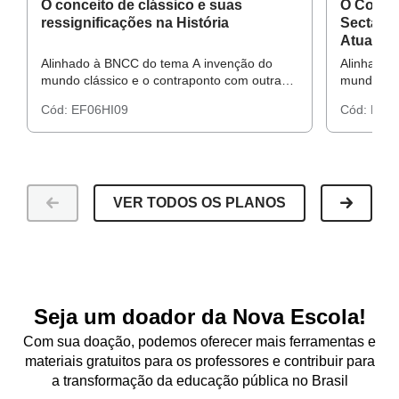
O conceito de clássico e suas
O Concei
ressignificações na História
Sectaris
Atualida
Alinhado à BNCC do tema A invenção do
Alinhado 
mundo clássico e o contraponto com outras
mundo clá
sociedades.
sociedade
Cód:
EF06HI09
Cód:
EF06
VER TODOS OS PLANOS
Seja um doador da Nova Escola!
Com sua doação, podemos oferecer mais ferramentas e
materiais gratuitos para os professores e contribuir para
a transformação da educação pública no Brasil