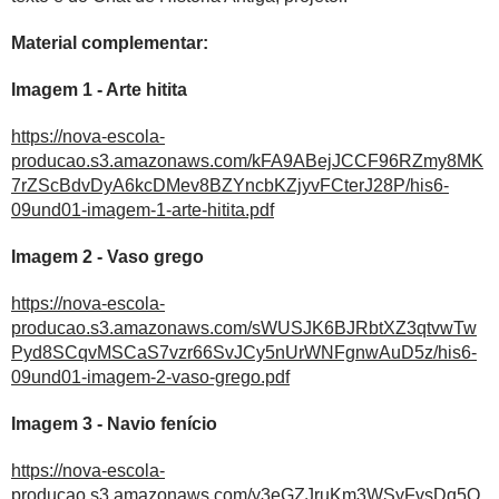
Material complementar:
Imagem 1 - Arte hitita
https://nova-escola-
producao.s3.amazonaws.com/kFA9ABejJCCF96RZmy8MK
7rZScBdvDyA6kcDMev8BZYncbKZjyvFCterJ28P/his6-
09und01-imagem-1-arte-hitita.pdf
Imagem 2 - Vaso grego
https://nova-escola-
producao.s3.amazonaws.com/sWUSJK6BJRbtXZ3qtvwTw
Pyd8SCqvMSCaS7vzr66SvJCy5nUrWNFgnwAuD5z/his6-
09und01-imagem-2-vaso-grego.pdf
Imagem 3 - Navio fenício
https://nova-escola-
producao.s3.amazonaws.com/y3eGZJruKm3WSyFvsDq5Q