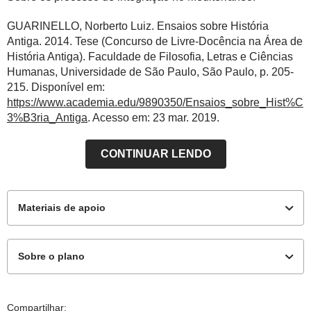
GUARINELLO, Norberto Luiz. Ensaios sobre História
Antiga. 2014. Tese (Concurso de Livre-Docência na Área de
História Antiga). Faculdade de Filosofia, Letras e Ciências
Humanas, Universidade de São Paulo, São Paulo, p. 205-
215. Disponível em:
https://www.academia.edu/9890350/Ensaios_sobre_Hist%C
3%B3ria_Antiga
. Acesso em: 23 mar. 2019.
CONTINUAR LENDO
Materiais de apoio
Sobre o plano
Materiais complementares
Este plano de aula foi produzido pelo Time de Autores
Compartilhar: