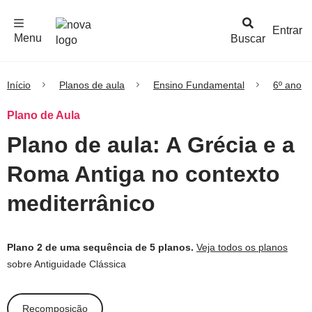
F
c
h
a
r
M
e
n
Logo
e
u
Entrar
Menu
Buscar
Nova
Escola
Início
Planos de aula
Ensino Fundamental
6º ano
Plano de Aula
Plano de aula: A Grécia e a
Roma Antiga no contexto
mediterrânico
Plano 2 de uma sequência de 5 planos.
Veja todos os planos
sobre Antiguidade Clássica
Recomposição