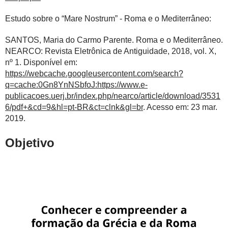
Estudo sobre o “Mare Nostrum” - Roma e o Mediterrâneo:
SANTOS, Maria do Carmo Parente. Roma e o Mediterrâneo.
NEARCO: Revista Eletrônica de Antiguidade, 2018, vol. X,
nº 1. Disponível em:
https://webcache.googleusercontent.com/search?
q=cache:0Gn8YnNSbfoJ:https://www.e-
publicacoes.uerj.br/index.php/nearco/article/download/3531
6/pdf+&cd=9&hl=pt-BR&ct=clnk&gl=br
. Acesso em: 23 mar.
2019.
Objetivo