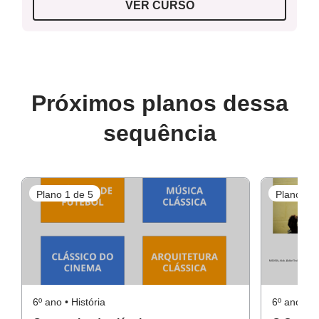
VER CURSO
Próximos planos dessa
sequência
Plano 1 de 5
Plano 3 d
6º ano • História
6º ano • Hi