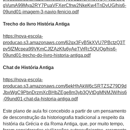
gVumA99Mya2RY7PuaVFXerCfnw2NkeKw4TnDvUG/his6-
09und01-imagem-3-navio-fenicio.pdf
Trecho do livro História Antiga
https://nova-escola-
producao.s3.amazonaws.com/62qx3FyB5kXVU7PBctzQ3T
pv5fZMcpea99VKmCJfZAzKfu6yAeTVrRc5QUQg/his6-
09und01-trecho-do-livro-historia-antiga.pdf
Chat de História Antiga
https://nova-escola-
producao.s3.amazonaws.com/6ekHhAkW6cSRTZSZ79D9d
JbxWgC9PbnDrzmXcBHbZEge8m3yb3QVtDgMNMJW/his6
-09und01-chat-da-historia-antiga.pdf
Este plano de aula foi concebido a partir de um pensamento
de desconstrução da historiografia tradicional a respeito da
história da Grécia e da Roma Antiga, que, por muito tempo,