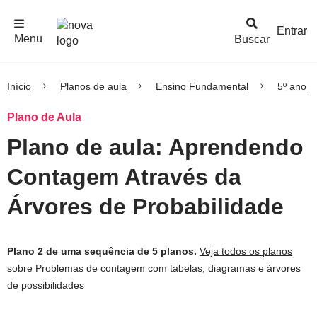
F
c
h
a
r
M
e
n
Logo
e
u
Entrar
Menu
Buscar
Nova
Escola
Início
Planos de aula
Ensino Fundamental
5º ano
Plano de Aula
Plano de aula: Aprendendo
Contagem Através da
Árvores de Probabilidade
Plano 2 de uma sequência de 5 planos.
Veja todos os planos
sobre Problemas de contagem com tabelas, diagramas e árvores
de possibilidades