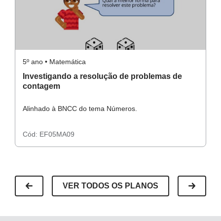
Para o Aluno
- Lápis
Atividade Principal
- Papel.
5º ano • Matemática
5º
Vocabulário que será adquirido nesta aula
Investigando a resolução de problemas de
E
contagem
p
Contagem, probabilidade.
c
Alinhado à BNCC do tema Números.
A
Atividade Complementar
Cód:
EF05MA09
C
Atividade de Raio X
VER TODOS OS PLANOS