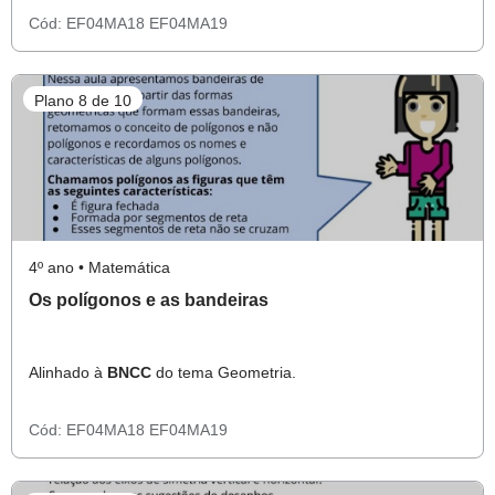
Cód:
EF04MA18
EF04MA19
Plano 8 de 10
4º ano • Matemática
Os polígonos e as bandeiras
Alinhado à
BNCC
do tema Geometria.
Cód:
EF04MA18
EF04MA19