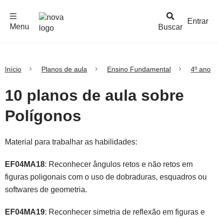
F
c
h
a
r
M
e
n
Logo
e
u
Entrar
Menu
Buscar
Nova
Escola
Início
Planos de aula
Ensino Fundamental
4º ano
10 planos de aula sobre
Polígonos
Material para trabalhar as habilidades:
EF04MA18
: Reconhecer ângulos retos e não retos em
figuras poligonais com o uso de dobraduras, esquadros ou
softwares de geometria.
EF04MA19
: Reconhecer simetria de reflexão em figuras e