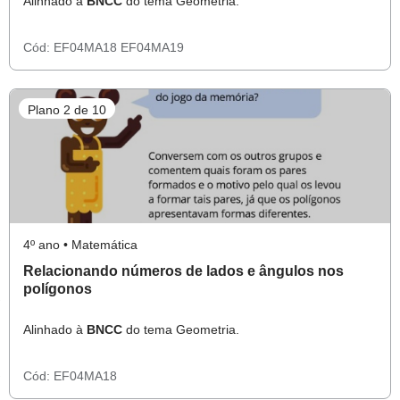
Alinhado à
BNCC
do tema Geometria.
Cód:
EF04MA18
EF04MA19
Plano 2 de 10
4º ano • Matemática
Relacionando números de lados e ângulos nos
polígonos
Alinhado à
BNCC
do tema Geometria.
Cód:
EF04MA18