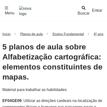
F
c
h
a
r
M
e
n
Logo
e
u
Entrar
Menu
Buscar
Nova
Escola
Início
Planos de aula
Ensino Fundamental
4º ano
5 planos de aula sobre
Alfabetização cartográfica:
elementos constituintes de
mapas.
Material para trabalhar as habilidades:
EF04GE09
: Utilizar as direções cardeais na localização de
componentes físicos e humanos nas paisagens rurais e