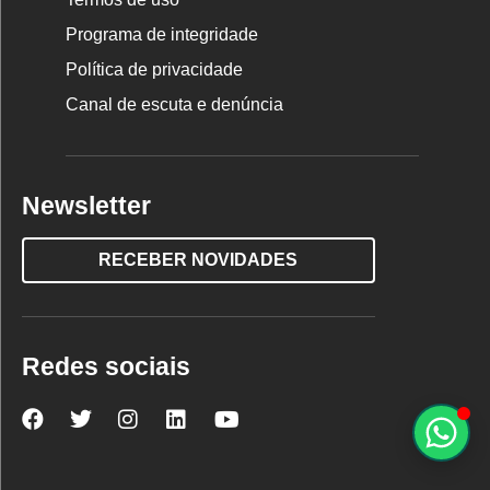
Programa de integridade
Política de privacidade
Canal de escuta e denúncia
Newsletter
RECEBER NOVIDADES
Redes sociais
Nova
Nova
Nova
Nova
Nova
Escola
Escola
Escola
Escola
Escola
no
no
no
no
no