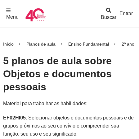
F
c
h
a
r
M
e
n
Logo
e
u
Entrar
Menu
Buscar
Nova
Escola
Início
Planos de aula
Ensino Fundamental
2º ano
5 planos de aula sobre
Objetos e documentos
pessoais
Material para trabalhar as habilidades:
EF02HI05
: Selecionar objetos e documentos pessoais e de
grupos próximos ao seu convívio e compreender sua
função, seu uso e seu significado.