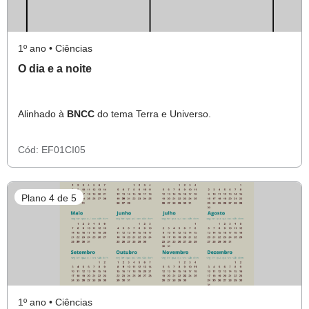
1º ano • Ciências
O dia e a noite
Alinhado à
BNCC
do tema Terra e Universo.
Cód:
EF01CI05
Plano 4 de 5
1º ano • Ciências