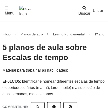
F
c
h
a
r
M
e
n
Logo
e
u
Entrar
Menu
Buscar
Nova
Escola
Início
Planos de aula
Ensino Fundamental
1º ano
5 planos de aula sobre
Escalas de tempo
Material para trabalhar as habilidades:
EF01CI05
: Identificar e nomear diferentes escalas de tempo:
os períodos diários (manhã, tarde, noite) e a sucessão de
dias, semanas, meses e anos.
COMPARTILHE: