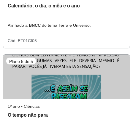
Calendário: o dia, o mês e o ano
Alinhado à
BNCC
do tema Terra e Universo.
Cód:
EF01CI05
Plano 5 de 5
1º ano • Ciências
O tempo não para