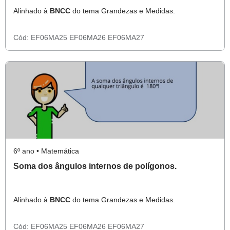
Alinhado à
BNCC
do tema Grandezas e Medidas.
Cód:
EF06MA25
EF06MA26
EF06MA27
6º ano • Matemática
Soma dos ângulos internos de polígonos.
Alinhado à
BNCC
do tema Grandezas e Medidas.
Cód:
EF06MA25
EF06MA26
EF06MA27