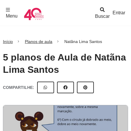
F
c
h
a
r
M
e
n
Logo
e
u
Entrar
Menu
Buscar
Nova
Escola
Início
Planos de aula
Natãna Lima Santos
5 planos de Aula de Natãna
Lima Santos
COMPARTILHE: