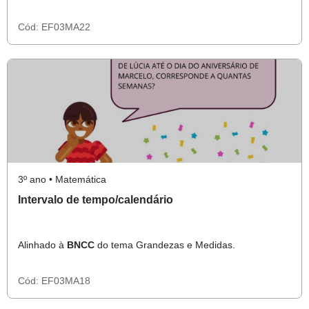
Cód:
EF03MA22
3º ano • Matemática
Intervalo de tempo/calendário
Alinhado à
BNCC
do tema Grandezas e Medidas.
Cód:
EF03MA18