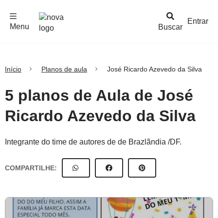
F
c
h
a
r
M
e
n
Logo
e
u
Entrar
Menu
Buscar
Nova
Escola
Início
Planos de aula
José Ricardo Azevedo da Silva
5 planos de Aula de José
Ricardo Azevedo da Silva
Integrante do time de autores de de Brazlãndia /DF.
COMPARTILHE: