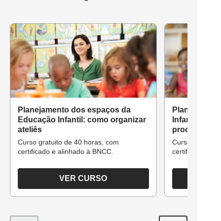
Planejamento dos espaços da
Planejament
Educação Infantil: como organizar
Infantil: a c
ateliês
processo
Curso gratuito de 40 horas, com
Curso gratuito 
certificado e alinhado à BNCC.
certificado e a
VER CURSO