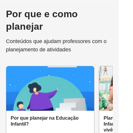
Por que e como
planejar
Conteúdos que ajudam professores com o
planejamento de atividades
Por que planejar na Educação
Planejament
Infantil?
Infantil: com
vivências co