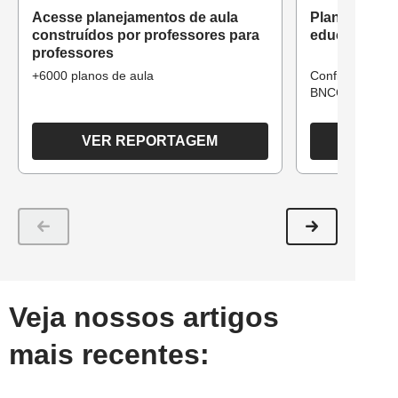
Acesse planejamentos de aula
Planos de au
construídos por professores para
educação infa
professores
+6000 planos de aula
Confira 501 pla
BNCC
VER REPORTAGEM
Veja nossos artigos
mais recentes: