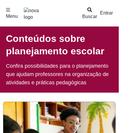
F
c
h
a
r
M
e
n
Logo
e
u
Entrar
Menu
Buscar
Nova
Escola
Conteúdos sobre
planejamento escolar
Confira possibilidades para o planejamento
que ajudam professores na organização de
atividades e práticas pedagógicas