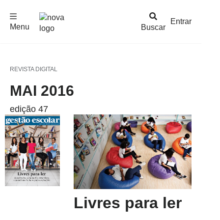
F
c
h
a
r
M
e
n
Logo
e
u
Entrar
Menu
Buscar
Nova
Escola
REVISTA DIGITAL
MAI 2016
edição 47
Livres para ler