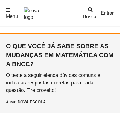
F
c
h
a
r
M
e
n
Logo
e
u
Entrar
Menu
Buscar
Nova
Escola
O QUE VOCÊ JÁ SABE SOBRE AS
MUDANÇAS EM MATEMÁTICA COM
A BNCC?
O teste a seguir elenca dúvidas comuns e
indica as respostas corretas para cada
questão. Tire proveito!
Autor:
NOVA ESCOLA