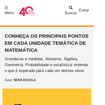
F
c
h
a
r
M
e
n
Logo
e
u
Entrar
Menu
Buscar
Nova
Escola
CONHEÇA OS PRINCIPAIS PONTOS
EM CADA UNIDADE TEMÁTICA DE
MATEMÁTICA
Grandezas e medidas, Números, Álgebra,
Geometria, Probabilidade e estatística: entenda
o que é esperado para cada um desses eixos
Autor:
NOVA ESCOLA