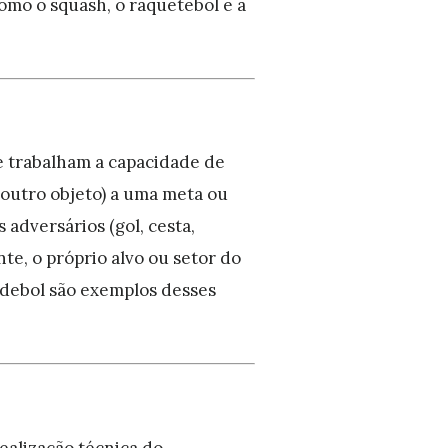
omo o squash, o raquetebol e a
e trabalham a capacidade de
 outro objeto) a uma meta ou
adversários (gol, cesta,
e, o próprio alvo ou setor do
andebol são exemplos desses
ealização técnica do