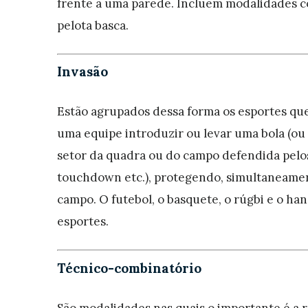
frente a uma parede. Incluem modalidades c
pelota basca.
Invasão
Estão agrupados dessa forma os esportes qu
uma equipe introduzir ou levar uma bola (ou
setor da quadra ou do campo defendida pelos 
touchdown etc.), protegendo, simultaneament
campo. O futebol, o basquete, o rúgbi e o h
esportes.
Técnico-combinatório
São modalidades nas quais o importante é a r