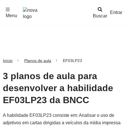
F
c
h
a
r
M
e
n
Logo
e
u
Entrar
Menu
Buscar
Nova
Escola
Início
Planos de aula
EF03LP23
3 planos de aula para
desenvolver a habilidade
EF03LP23 da BNCC
A habilidade EF03LP23 consiste em: Analisar o uso de
adjetivos em cartas dirigidas a veículos da mídia impressa