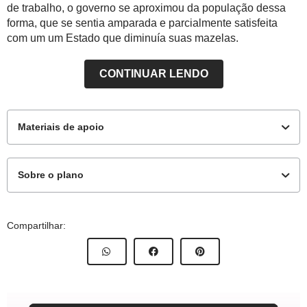
de trabalho, o governo se aproximou da população dessa
forma, que se sentia amparada e parcialmente satisfeita
com um um Estado que diminuía suas mazelas.
CONTINUAR LENDO
Materiais de apoio
Sobre o plano
Materiais complementares
Este plano de aula foi produzido pelo Time de Autores
Compartilhar:
de Nova Escola
Contexto - Imagem Desfile no Estado Novo
Professor:
Talita Seniuk