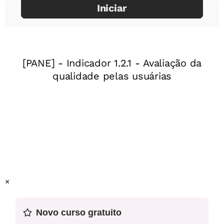
Mentor
: Chayene Santana
Especialista:
Sherol dos Santos
Problematização 1 - Cartaz Ideologia do Trabalhismo
Assessor pedagógico:
Oldimar Cardoso
1° de Maio
Ano:
9º ano do Ensino Fundamental.
Unidade temática:
O nascimento da República no Brasil
e os processos históricos até a metade do século XX.
Problematização 2 - Cartaz Ideologia do Trabalhismo
Objeto (s) de conhecimento:
O período varguista e suas
Leis Sociais
contradições
A emergência da vida urbana e a
segregação espacial
O trabalhismo e seu protagonismo
político.
×
Habilidade(s) da BNCC
:
(EF09HI06) Identificar e discutir
Problematização 3 - Texto Trabalhismo x Populismo
Novo curso gratuito
o papel do trabalhismo como força política, social e