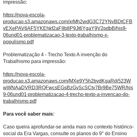
impressão:
https://nova-escola-
producao.s3.amazonaws.com/xrMh2wdG3C72YNvBDtCFB
vEXePAV6AF5YKEhkf2aF9b8P9Jt6YgaY9V2pdbB/his9-
06und01-problematizacao-3-texto-trabalhismo-x-
populismo.pdf
Problematização 4 - Trecho Texto A invenção do
Trabalhismo para impressão:
https://nova-escola-
producao.s3.amazonaws.com/MXe9Y5h2bvdKgaRdj523W
wWNAaDVRD3RQFwcsEGsBzGvScSCtv7Br9Be75WR/his
9-06und01-problematizacao-4-trecho-texto-a-invencao-do-
trabalhismo.pdf
Para você saber mais:
Caso queira aprofundar-se ainda mais no contexto histórico-
social da Era Vargas, consulte os planos do 9° do Ensino