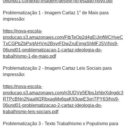
06und01-contexto-imagem-desfile-no-estado-novo.pdf
Problematização 1 - Imagem Cartaz 1° de Maio para
impressão:
https://nova-escola-
producao.s3.amazonaws.com/FtbTeQp2d4gEjJmfWCHveC
TxCGPbZbPxrtAHVm2BsyrFDwZruEjmgShMFJSV/his9-
06und01-problematizacao-1-cartaz-ideologia-do-
trabalhismo-1-de-maio.pdf
Problematização 2 - Imagem Cartaz Leis Sociais para
impressão:
https://nova-escola-
producao.s3.amazonaws.com/n3UDVp5EfpsJzhbrXdngdc3
RTPcBNn2NaaW2RbxagMx6qaK93uwE3xnTPY63/his9-
06und01-problematizacao-2-cartaz-ideologia-do-
trabalhismo-leis-sociais.pdf
Problematização 3 - Texto Trabalhismo x Populismo para