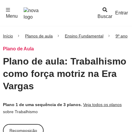
F
c
h
a
r
M
e
n
Logo
e
u
Entrar
Menu
Buscar
Nova
Escola
Início
Planos de aula
Ensino Fundamental
9º ano
Plano de Aula
Plano de aula: Trabalhismo
como força motriz na Era
Vargas
Plano 1 de uma sequência de 3 planos.
Veja todos os planos
sobre Trabalhismo
Recomposição