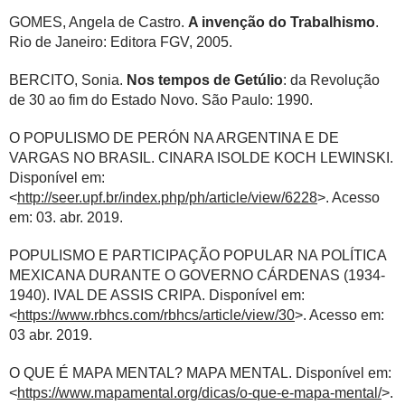
GOMES, Angela de Castro.
A invenção do Trabalhismo
.
Rio de Janeiro: Editora FGV, 2005.
BERCITO, Sonia.
Nos tempos de Getúlio
: da Revolução
de 30 ao fim do Estado Novo. São Paulo: 1990.
O POPULISMO DE PERÓN NA ARGENTINA E DE
VARGAS NO BRASIL. CINARA ISOLDE KOCH LEWINSKI.
Disponível em:
<
http://seer.upf.br/index.php/ph/article/view/6228
>. Acesso
em: 03. abr. 2019.
POPULISMO E PARTICIPAÇÃO POPULAR NA POLÍTICA
MEXICANA DURANTE O GOVERNO CÁRDENAS (1934-
1940). IVAL DE ASSIS CRIPA. Disponível em:
<
https://www.rbhcs.com/rbhcs/article/view/30
>. Acesso em:
03 abr. 2019.
O QUE É MAPA MENTAL? MAPA MENTAL. Disponível em:
<
https://www.mapamental.org/dicas/o-que-e-mapa-mental/
>.