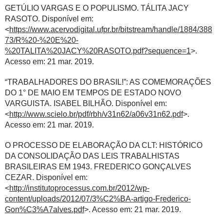
GETÚLIO VARGAS E O POPULISMO. TÁLITA JACY
RASOTO. Disponível em:
<
https://www.acervodigital.ufpr.br/bitstream/handle/1884/388
73/R%20-%20E%20-
%20TALITA%20JACY%20RASOTO.pdf?sequence=1
>.
Acesso em: 21 mar. 2019.
“TRABALHADORES DO BRASIL!”: AS COMEMORAÇÕES
DO 1° DE MAIO EM TEMPOS DE ESTADO NOVO
VARGUISTA. ISABEL BILHÃO. Disponível em:
<
http://www.scielo.br/pdf/rbh/v31n62/a06v31n62.pdf
>.
Acesso em: 21 mar. 2019.
O PROCESSO DE ELABORAÇÃO DA CLT: HISTÓRICO
DA CONSOLIDAÇÃO DAS LEIS TRABALHISTAS
BRASILEIRAS EM 1943. FREDERICO GONÇALVES
CEZAR. Disponível em:
<
http://institutoprocessus.com.br/2012/wp-
content/uploads/2012/07/3%C2%BA-artigo-Frederico-
Gon%C3%A7alves.pdf
>. Acesso em: 21 mar. 2019.