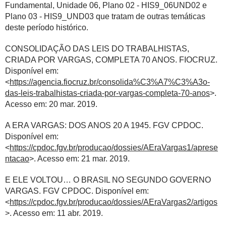
Fundamental, Unidade 06, Plano 02 - HIS9_06UND02 e
Plano 03 - HIS9_UND03 que tratam de outras temáticas
deste período histórico.
CONSOLIDAÇÃO DAS LEIS DO TRABALHISTAS,
CRIADA POR VARGAS, COMPLETA 70 ANOS. FIOCRUZ.
Disponível em:
<
https://agencia.fiocruz.br/consolida%C3%A7%C3%A3o-
das-leis-trabalhistas-criada-por-vargas-completa-70-anos
>.
Acesso em: 20 mar. 2019.
A ERA VARGAS: DOS ANOS 20 A 1945. FGV CPDOC.
Disponível em:
<
https://cpdoc.fgv.br/producao/dossies/AEraVargas1/aprese
ntacao
>. Acesso em: 21 mar. 2019.
E ELE VOLTOU… O BRASIL NO SEGUNDO GOVERNO
VARGAS. FGV CPDOC. Disponível em:
<
https://cpdoc.fgv.br/producao/dossies/AEraVargas2/artigos
>. Acesso em: 11 abr. 2019.