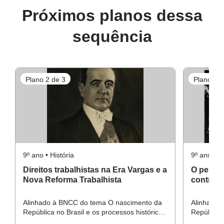
Próximos planos dessa
sequência
Plano 2 de 3
Plano 3 d
9º ano • História
9º ano • Hi
Direitos trabalhistas na Era Vargas e a
O períod
Nova Reforma Trabalhista
contradi
Alinhado à BNCC do tema O nascimento da
Alinhado 
República no Brasil e os processos históricos
República 
até a metade do século XX.
até a met