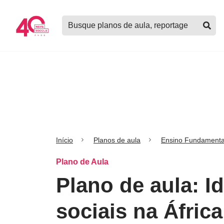
Logo
Buscar
Nova
planos
Escola
de
aula,
notícias,
cursos
e
mais
Início
Planos de aula
Ensino Fundamenta
Plano de Aula
Plano de aula: I
sociais na África