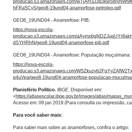
producao.s3.amazonaws.com/wTjAH3J3q3kw58njN
hFRa5CyS/geo8-19und04-anamorfose-petroleo.pdf
GEO8_19UND04 - Anamorfose: PIB:
https://nova-escola-
producao.s3.amazonaws.com/aAymxbgNDZJupUYr8
dSYHRhN/geo8-19und04-anamorfose-pib.pdf
GEO8_19UND04 - Anamorfose: População muçulmana:
https://nova-escola-
producao.s3.amazonaws.com/W5Zkuzyb2FqYyZAfW
p4uVea/geo8-19und04-anamorfose-populacao-muculma
Planisfério Político.
IBGE
. Disponível em:
<
https://atlasescolar.ibge.gov.br/images/atlas/mapas_m
Acesso em: 09 jan 2019 (Para consulta ou impressão, cas
Para você saber mais:
Para saber mais sobre as anamorfoses, confira o artigo: