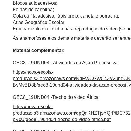
Blocos autoadesivos;
Folhas de cartolina;
Cola ou fita adesiva, lápis preto, caneta e borracha;
Atlas Geográfico Escolar;
Equipamento multimídia para reprodução do vídeo (se po
As anamorfoses e os demais materiais deverão ser entre
Material complementar:
GEO8_19UND04 - Atividades da Ação Propositiva:
https://nova-escola-
producao.s3.amazonaws.com/N4FWCGWC43V2undC
ByMyBD8b/geo8-19und04-atividades-da-acao-propositiv
GEO8_19UND04 -Trecho do vídeo África:
https://nova-escola-
producao.s3.amazonaws.com/qpQnKHZTjsYQrPtBC7
pVcU/geo8-19und04-trecho-do-video-africa.pdf