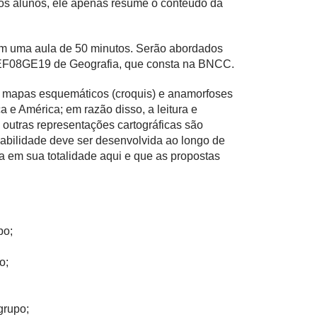
os alunos, ele apenas resume o conteúdo da
 em uma aula de 50 minutos. Serão abordados
e EF08GE19 de Geografia, que consta na BNCC.
s, mapas esquemáticos (croquis) e anamorfoses
 e América; em razão disso, a leitura e
 outras representações cartográficas são
abilidade deve ser desenvolvida ao longo de
a em sua totalidade aqui e que as propostas
po;
o;
grupo;