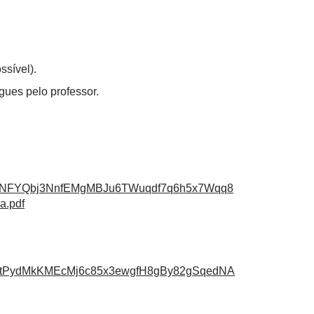
ssível).
gues pelo professor.
NNFYQbj3NnfEMgMBJu6TWuqdf7q6h5x7Wqq8
a.pdf
32tPydMkKMEcMj6c85x3ewgfH8gBy82gSqedNA