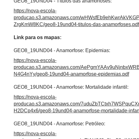
GEO8_19UND04 - Títulos das anamorfoses:
https://nova-escola-
producao.s3.amazonaws.com/wHWsfEb9ehKwrAkV
ZrgKmW8KC/geo8-19und04-titulos-das-anamorfoses.pdf
Link para os mapas:
GEO8_19UND04 - Anamorfose: Epidemias:
https://nova-escola-
producao.s3.amazonaws.com/AePgmYAAv9uNjnbxW
N4G4nYy/geo8-19und04-anamorfose-epidemias.pdf
GEO8_19UND04 - Anamorfose: Mortalidade infantil:
https://nova-escola-
producao.s3.amazonaws.com/7uduZbTCtxh7WSPq
H2DCp4x6/geo8-19und04-anamorfose-mortalidade-infant
GEO8_19UND04 - Anamorfose: Petróleo:
https://nova-escola-