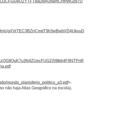
W9fkJJCFGUeUZYTFT8aD8AU6whCHhWGz87U
akHmUgXVrTEC3BZrrCmdT9h3wBwbVD4UkvuD
2TxzQG9QuK7u3N4ZUecFUGZj59tbh4F9NTPnR
na.pdf
undo/mundo_planisferio_politico_a3.pdf
>.
o não haja Atlas Geográfico na escola).