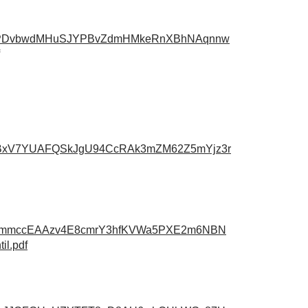
KGPDvbwdMHuSJYPBvZdmHMkeRnXBhNAqnnw
RBxV7YUAFQSkJgU94CcRAk3mZM62Z5mYjz3r
uCXmmccEAAzv4E8cmrY3hfKVWa5PXE2m6NBN
il.pdf