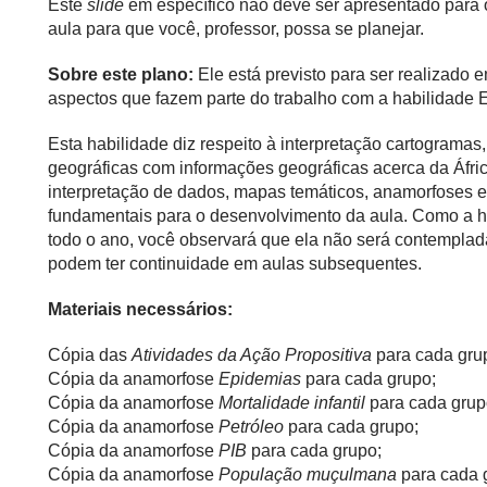
Este
slide
em específico não deve ser apresentado para 
aula para que você, professor, possa se planejar.
Sobre este plano:
Ele está previsto para ser realizado
aspectos que fazem parte do trabalho com a habilidad
Esta habilidade diz respeito à interpretação cartograma
geográficas com informações geográficas acerca da África
interpretação de dados, mapas temáticos, anamorfoses e
fundamentais para o desenvolvimento da aula. Como a h
todo o ano, você observará que ela não será contemplad
podem ter continuidade em aulas subsequentes.
Materiais necessários:
Cópia das
Atividades da Ação Propositiva
para cada gru
Cópia da anamorfose
Epidemias
para cada grupo;
Cópia da anamorfose
Mortalidade infantil
para cada grup
Cópia da anamorfose
Petróleo
para cada grupo;
Cópia da anamorfose
PIB
para cada grupo;
Cópia da anamorfose
População muçulmana
para cada 