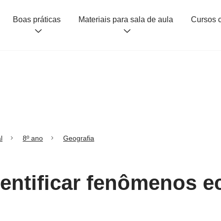
Boas práticas
Materiais para sala de aula
l
8º ano
Geografia
dentificar fenômenos 