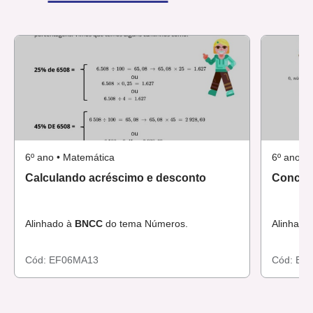
6º ano • Matemática
6º ano •
Calculando acréscimo e desconto
Concei
Alinhado à
BNCC
do tema Números.
Alinhado
Cód:
EF06MA13
Cód:
EF