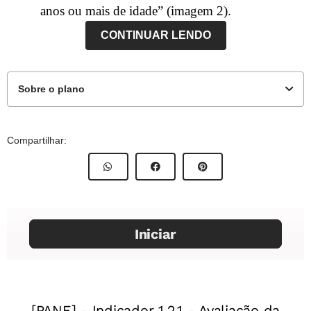
anos ou mais de idade” (imagem 2).
CONTINUAR LENDO
Sobre o plano
Compartilhar:
Este plano de atividade foi
elaborado pelo time de autores
NOVA ESCOLA.
Autor:
Marina Rezende Lisboa
Mentor:
Cíntia Diógenes
Especialista da área:
Fernando Barnabé