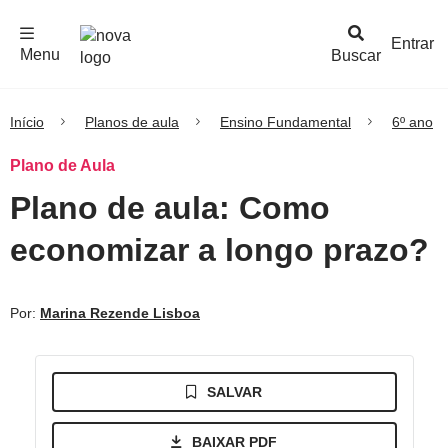
F
c
h
a
r
M
e
n
Logo
e
u
Entrar
Menu
Buscar
Nova
Escola
Início
Planos de aula
Ensino Fundamental
6º ano
Plano de Aula
Plano de aula: Como
economizar a longo prazo?
Por:
Marina Rezende Lisboa
SALVAR
BAIXAR PDF