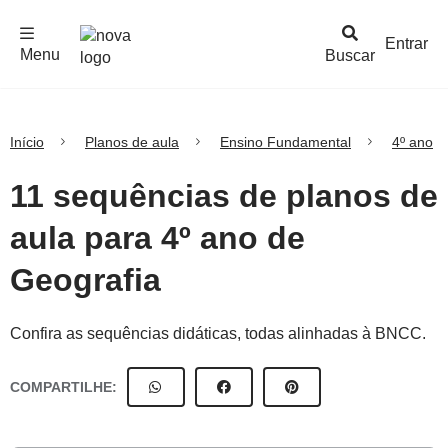
F
c
h
a
r
M
e
n
Logo
e
u
Entrar
Menu
Buscar
Nova
Escola
Início
Planos de aula
Ensino Fundamental
4º ano
11 sequências de planos de
aula para 4º ano de
Geografia
Confira as sequências didáticas, todas alinhadas à BNCC.
COMPARTILHE: