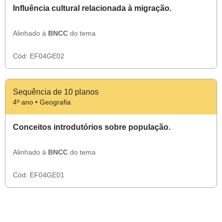
Influência cultural relacionada à migração.
Alinhado à
BNCC
do tema
Cód:
EF04GE02
Sequência de 10 planos
4º ano • Geografia
Conceitos introdutórios sobre população.
Alinhado à
BNCC
do tema
Cód:
EF04GE01