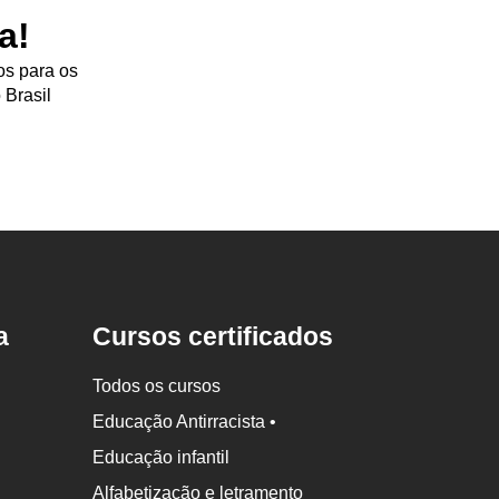
a!
os para os
 Brasil
a
Cursos certificados
Todos os cursos
Educação Antirracista •
Educação infantil
Alfabetização e letramento