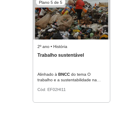
Plano 5 de 5
2º ano • História
Trabalho sustentável
Alinhado à
BNCC
do tema O
trabalho e a sustentabilidade na
comunidade.
Cód:
EF02HI11