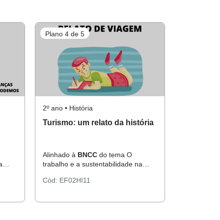
Plano 4 de 5
2º ano • História
Turismo: um relato da história
Alinhado à
BNCC
do tema O
a
trabalho e a sustentabilidade na
comunidade.
Cód:
EF02HI11