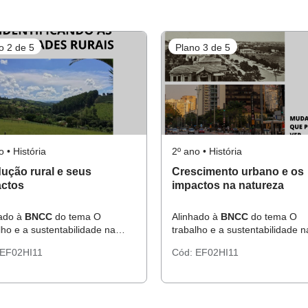
o 2 de 5
Plano 3 de 5
o • História
2º ano • História
ução rural e seus
Crescimento urbano e os
ctos
impactos na natureza
hado à
BNCC
do tema O
Alinhado à
BNCC
do tema O
lho e a sustentabilidade na
trabalho e a sustentabilidade n
nidade.
comunidade.
EF02HI11
Cód:
EF02HI11