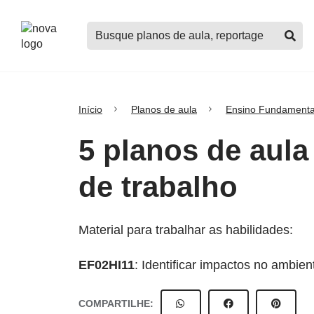
Logo
Buscar
Nova
planos
Escola
de
aula,
notícias,
cursos
Início
Planos de aula
Ensino Fundamenta
e
mais
5 planos de aula
de trabalho
Material para trabalhar as habilidades:
EF02HI11
: Identificar impactos no ambie
COMPARTILHE: