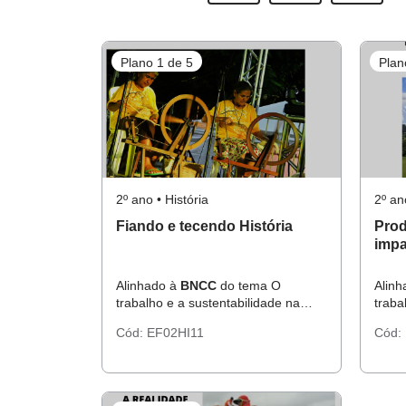
Plano 1 de 5
Plan
2º ano • História
2º an
Fiando e tecendo História
Prod
impa
Alinhado à
BNCC
do tema O
Alin
trabalho e a sustentabilidade na
traba
comunidade.
comu
Cód:
EF02HI11
Cód: