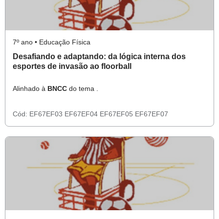
7º ano • Educação Física
Desafiando e adaptando: da lógica interna dos
esportes de invasão ao floorball
Alinhado à
BNCC
do tema .
Cód:
EF67EF03
EF67EF04
EF67EF05
EF67EF07