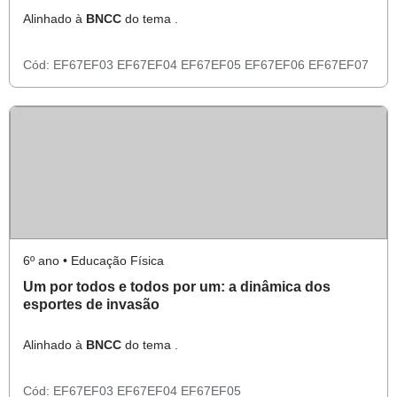
Alinhado à
BNCC
do tema .
Cód:
EF67EF03
EF67EF04
EF67EF05
EF67EF06
EF67EF07
6º ano • Educação Física
Um por todos e todos por um: a dinâmica dos
esportes de invasão
Alinhado à
BNCC
do tema .
Cód:
EF67EF03
EF67EF04
EF67EF05