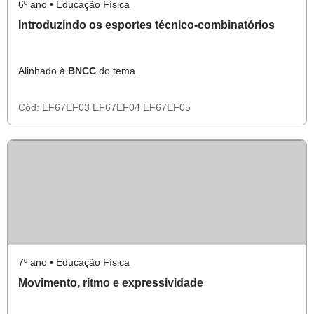
6º ano • Educação Física
Introduzindo os esportes técnico-combinatórios
Alinhado à
BNCC
do tema .
Cód:
EF67EF03
EF67EF04
EF67EF05
7º ano • Educação Física
Movimento, ritmo e expressividade