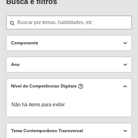
Busca e filtros
Componente
Educação Física
(0)
Ano
Ciências
(25)
2º ano
(0)
Geografia
(21)
Nível de Competências Digitais
Ver mais
Não há items para exibir
Tema Contemporâneo Transversal