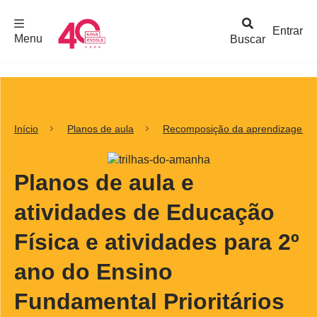
F
c
h
a
r
M
e
n
Logo
e
u
Entrar
Menu
Buscar
Nova
Escola
Início
Planos de aula
Recomposição da aprendizagem
Planos de aula e
atividades de Educação
Física e atividades para 2º
ano do Ensino
Fundamental Prioritários