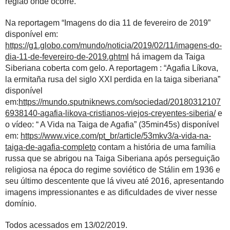
região onde ocorre.
Na reportagem “Imagens do dia 11 de fevereiro de 2019”
disponível em:
https://g1.globo.com/mundo/noticia/2019/02/11/imagens-do-
dia-11-de-fevereiro-de-2019.ghtml
há imagem da Taiga
Siberiana coberta com gelo. A reportagem : “Agafia Líkova,
la ermitaña rusa del siglo XXI perdida en la taiga siberiana”
disponível
em:
https://mundo.sputniknews.com/sociedad/20180312107
6938140-agafia-likova-cristianos-viejos-creyentes-siberia/
e
o vídeo: “ A Vida na Taiga de Agafia” (35min45s) disponível
em:
https://www.vice.com/pt_br/article/53mkv3/a-vida-na-
taiga-de-agafia-completo
contam a história de uma família
russa que se abrigou na Taiga Siberiana após perseguição
religiosa na época do regime soviético de Stálin em 1936 e
seu último descentente que lá viveu até 2016, apresentando
imagens impressionantes e as dificuldades de viver nesse
domínio.
Todos acessados em 13/02/2019.