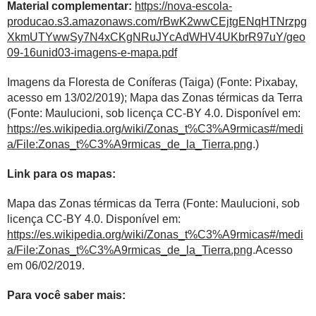
Material complementar:
https://nova-escola-
producao.s3.amazonaws.com/rBwK2wwCEjtgENqHTNrzpg
XkmUTYwwSy7N4xCKgNRuJYcAdWHV4UKbrR97uY/geo
09-16unid03-imagens-e-mapa.pdf
Imagens da Floresta de Coníferas (Taiga) (Fonte: Pixabay,
acesso em 13/02/2019); Mapa das Zonas térmicas da Terra
(Fonte: Maulucioni, sob licença CC-BY 4.0. Disponível em:
https://es.wikipedia.org/wiki/Zonas_t%C3%A9rmicas#/medi
a/File:Zonas_t%C3%A9rmicas_de_la_Tierra.png
.)
Link para os mapas:
Mapa das Zonas térmicas da Terra (Fonte: Maulucioni, sob
licença CC-BY 4.0. Disponível em:
https://es.wikipedia.org/wiki/Zonas_t%C3%A9rmicas#/medi
a/File:Zonas_t%C3%A9rmicas_de_la_Tierra.png
.Acesso
em 06/02/2019.
Para você saber mais: