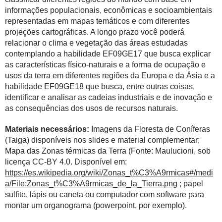
informações populacionais, econômicas e socioambientais
representadas em mapas temáticos e com diferentes
projeções cartográficas. A longo prazo você poderá
relacionar o clima e vegetação das áreas estudadas
contemplando a habilidade EF09GE17 que busca explicar
as características físico-naturais e a forma de ocupação e
usos da terra em diferentes regiões da Europa e da Ásia e a
habilidade EF09GE18 que busca, entre outras coisas,
identificar e analisar as cadeias industriais e de inovação e
as consequências dos usos de recursos naturais.
Materiais necessários:
Imagens da Floresta de Coníferas
(Taiga) disponíveis nos slides e material complementar;
Mapa das Zonas térmicas da Terra (Fonte: Maulucioni, sob
licença CC-BY 4.0. Disponível em:
https://es.wikipedia.org/wiki/Zonas_t%C3%A9rmicas#/medi
a/File:Zonas_t%C3%A9rmicas_de_la_Tierra.png
; papel
sulfite, lápis ou caneta ou computador com software para
montar um organograma (powerpoint, por exemplo).