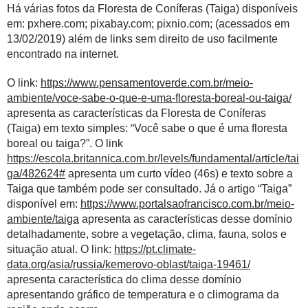
Há várias fotos da Floresta de Coníferas (Taiga) disponíveis
em: pxhere.com; pixabay.com; pixnio.com; (acessados em
13/02/2019) além de links sem direito de uso facilmente
encontrado na internet.
O link:
https://www.pensamentoverde.com.br/meio-
ambiente/voce-sabe-o-que-e-uma-floresta-boreal-ou-taiga/
apresenta as características da Floresta de Coníferas
(Taiga) em texto simples: “Você sabe o que é uma floresta
boreal ou taiga?”. O link
https://escola.britannica.com.br/levels/fundamental/article/tai
ga/482624#
apresenta um curto vídeo (46s) e texto sobre a
Taiga que também pode ser consultado. Já o artigo “Taiga”
disponível em:
https://www.portalsaofrancisco.com.br/meio-
ambiente/taiga
apresenta as características desse domínio
detalhadamente, sobre a vegetação, clima, fauna, solos e
situação atual. O link:
https://pt.climate-
data.org/asia/russia/kemerovo-oblast/taiga-19461/
apresenta característica do clima desse domínio
apresentando gráfico de temperatura e o climograma da