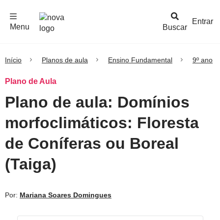
F
c
h
a
r
M
e
n
Logo
e
u
Entrar
Menu
Buscar
Nova
Escola
Início
Planos de aula
Ensino Fundamental
9º ano
Plano de Aula
Plano de aula: Domínios
morfoclimáticos: Floresta
de Coníferas ou Boreal
(Taiga)
Por:
Mariana Soares Domingues