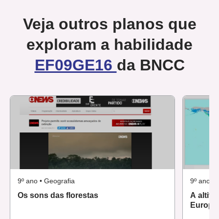
Veja outros planos que
exploram a habilidade
EF09GE16
da BNCC
9º ano • Geografia
9º ano • 
Os sons das florestas
A altitu
Europa 