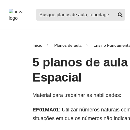
Logo
Buscar
Nova
planos
Escola
de
aula,
notícias,
cursos
Início
Planos de aula
Ensino Fundamenta
e
mais
5 planos de aula
Espacial
Material para trabalhar as habilidades:
EF01MA01
: Utilizar números naturais c
situações em que os números não indicam