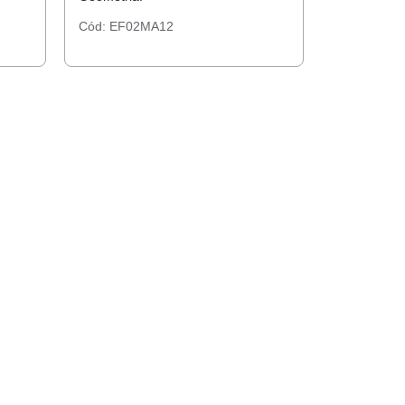
Cód:
EF02MA12