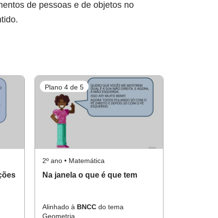
camentos de pessoas e de objetos no
tido.
Plano 4 de 5
2º ano • Matemática
eções
Na janela o que é que tem
Alinhado à
BNCC
do tema
Geometria.