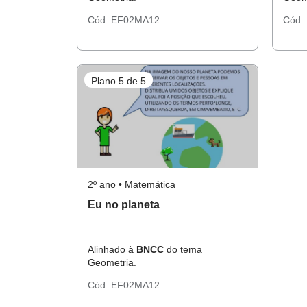
Cód:
EF02MA12
Cód:
Plano 5 de 5
2º ano • Matemática
Eu no planeta
Alinhado à
BNCC
do tema
Geometria.
Cód:
EF02MA12