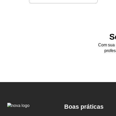
S
Com sua d
profes
Logo
Boas práticas
Nova