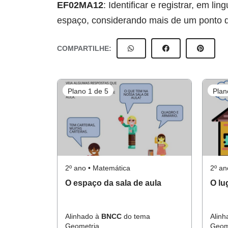
EF02MA12
: Identificar e registrar, em 
espaço, considerando mais de um ponto de
COMPARTILHE:
Plano 1 de 5
Plan
2º ano • Matemática
2º an
O espaço da sala de aula
O lu
Alinhado à
BNCC
do tema
Alin
Geometria.
Geom