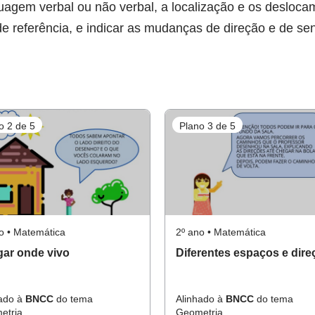
linguagem verbal ou não verbal, a localização e os deslo
 referência, e indicar as mudanças de direção e de sen
o 2 de 5
Plano 3 de 5
o • Matemática
2º ano • Matemática
gar onde vivo
Diferentes espaços e dir
hado à
BNCC
do tema
Alinhado à
BNCC
do tema
etria.
Geometria.