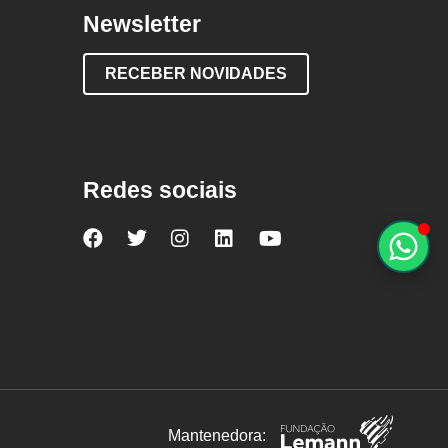
Newsletter
RECEBER NOVIDADES
Redes sociais
Nova
Nova
Nova
Nova
Nova
Escola
Escola
Escola
Escola
Escola
no
no
no
no
no
Facebook
Twitter
Instagram
LinkedIn
YouTube
Mantenedora: