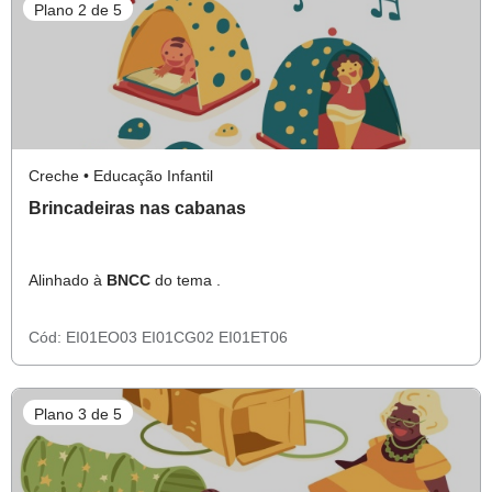
Plano 2 de 5
Creche • Educação Infantil
Brincadeiras nas cabanas
Alinhado à
BNCC
do tema .
Cód:
EI01EO03
EI01CG02
EI01ET06
Plano 3 de 5