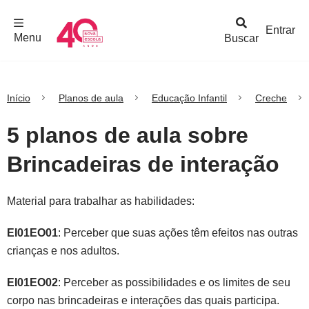
F
c
h
a
r
M
e
n
Logo
e
u
Entrar
Menu
Buscar
Nova
Escola
Início
Planos de aula
Educação Infantil
Creche
5 planos de aula sobre
Brincadeiras de interação
Material para trabalhar as habilidades:
EI01EO01
: Perceber que suas ações têm efeitos nas outras
crianças e nos adultos.
EI01EO02
: Perceber as possibilidades e os limites de seu
corpo nas brincadeiras e interações das quais participa.