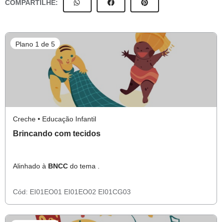
COMPARTILHE:
Plano 1 de 5
Creche • Educação Infantil
Brincando com tecidos
Alinhado à
BNCC
do tema .
Cód:
EI01EO01
EI01EO02
EI01CG03