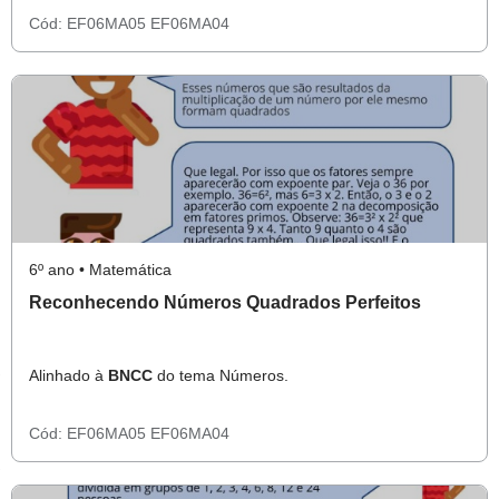
Cód:
EF06MA05
EF06MA04
6º ano • Matemática
Reconhecendo Números Quadrados Perfeitos
Alinhado à
BNCC
do tema Números.
Cód:
EF06MA05
EF06MA04