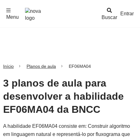
F
c
h
a
r
M
e
n
Logo
e
u
Entrar
Menu
Buscar
Nova
Escola
Início
Planos de aula
EF06MA04
3 planos de aula para
desenvolver a habilidade
EF06MA04 da BNCC
A habilidade EF06MA04 consiste em: Construir algoritmo
em linguagem natural e representá-lo por fluxograma que