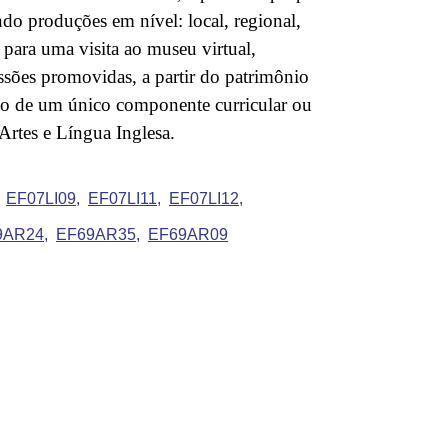
ando produções em nível: local, regional,
 para uma visita ao museu virtual,
cussões promovidas, a partir do patrimônio
xto de um único componente curricular ou
rtes e Língua Inglesa.
EF07LI09
EF07LI11
EF07LI12
9AR24
EF69AR35
EF69AR09