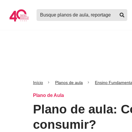
Logo
Buscar
Nova
planos
Escola
de
aula,
notícias,
cursos
e
mais
Início
Planos de aula
Ensino Fundamenta
Plano de Aula
Plano de aula: 
consumir?