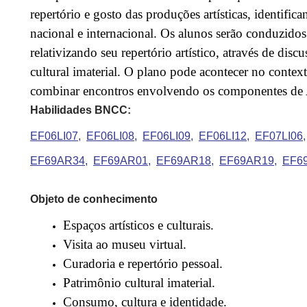
repertório e gosto das produções artísticas, identific
nacional e internacional. Os alunos serão conduzidos
relativizando seu repertório artístico, através de dis
cultural imaterial. O plano pode acontecer no conte
combinar encontros envolvendo os componentes de A
Habilidades BNCC:
EF06LI07
EF06LI08
EF06LI09
EF06LI12
EF07LI06
EF69AR34
EF69AR01
EF69AR18
EF69AR19
EF6
Objeto de conhecimento
Espaços artísticos e culturais.
Visita ao museu virtual.
Curadoria e repertório pessoal.
Patrimônio cultural imaterial.
Consumo, cultura e identidade.