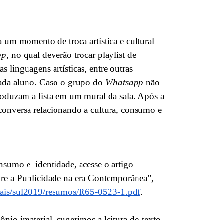
da um momento de troca artística e cultural
pp
, no qual deverão trocar playlist de
 linguagens artísticas, entre outras
cada aluno. Caso o grupo do
Whatsapp
não
produzam a lista em um mural da sala. Após a
onversa relacionando a cultura, consumo e
onsumo e identidade, acesse o artigo
bre a Publicidade na era Contemporânea”,
/anais/sul2019/resumos/R65-0523-1.pdf
.
nio imaterial, sugerimos a leitura do texto