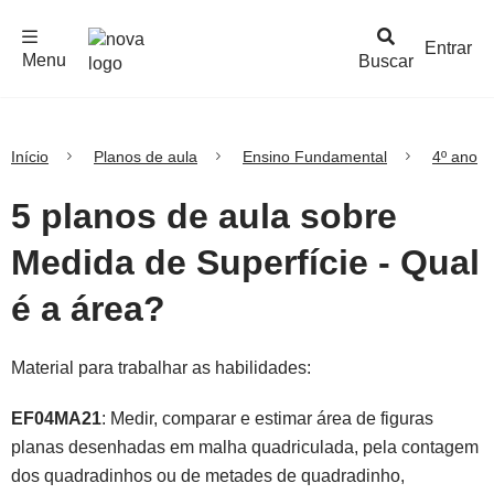
F
c
h
a
r
M
e
n
Logo
e
u
Entrar
Menu
Buscar
Nova
Escola
Início
Planos de aula
Ensino Fundamental
4º ano
5 planos de aula sobre
Medida de Superfície - Qual
é a área?
Material para trabalhar as habilidades:
EF04MA21
: Medir, comparar e estimar área de figuras
planas desenhadas em malha quadriculada, pela contagem
dos quadradinhos ou de metades de quadradinho,