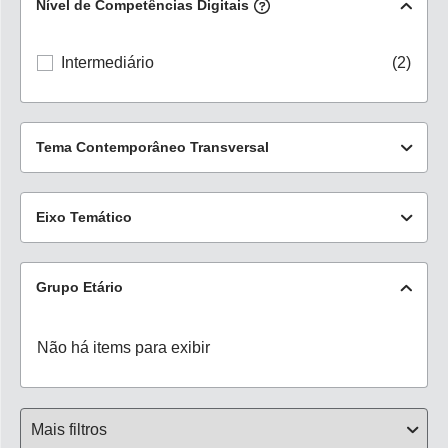
Educação Física
(12)
Nível de Competências Digitais
1º ano
(3)
Ver mais
Intermediário
(2)
2º ano
(6)
Ver mais
Tema Contemporâneo Transversal
Educação Financeira
(2)
Eixo Temático
Não há items para exibir
Grupo Etário
Não há items para exibir