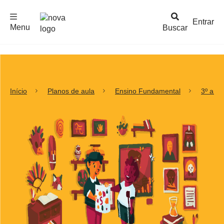
F
c
h
a
r
M
e
n
Logo
e
u
Entrar
Menu
Buscar
Nova
Escola
Início
Planos de aula
Ensino Fundamental
3º ano