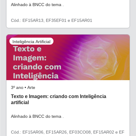
Alinhado à BNCC do tema .
Cód.: EF15AR13, EF35EF01 e EF15AR01
Inteligência Artificial
3º ano • Arte
Texto e Imagem: criando com Inteligência
artificial
Alinhado à BNCC do tema .
Cód.: EF15AR06, EF15AR26, EF03CO08, EF15AR02 e EF