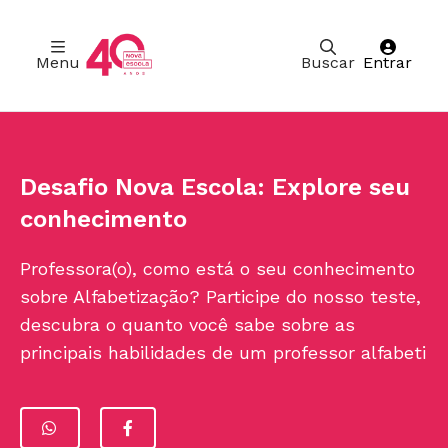
Menu
Buscar
Entrar
Ir para Cabeçalho
Ir para Menu
Ir para conteúdo principal
Ir para Rodapé
Desafio Nova Escola: Explore seu
conhecimento
Professora(o), como está o seu conhecimento
sobre Alfabetização? Participe do nosso teste,
descubra o quanto você sabe sobre as
principais habilidades de um professor alfabeti