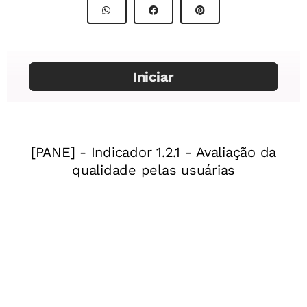
de Nova Escola
Manchete o Globo
Professor:
Daniele Souza
Mentor
: Bianca Silva
Especialista:
Sherol dos Santos
Chafariz das marrecas
Assessor pedagógico:
Oldimar Cardoso
Ano:
8º ano do Ensino Fundamental
Unidade temática:
Os processos de independência nas
Américas
Lei sobre águas sujas 1808
Objeto (s) de conhecimento:
Os caminhos até a
independência do Brasil
Habilidade(s) da BNCC
:
(EF08HI12) Caracterizar a