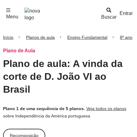
F
c
h
a
r
M
e
n
Logo
e
u
Entrar
Menu
Buscar
Nova
Escola
Início
Planos de aula
Ensino Fundamental
8º ano
Plano de Aula
Plano de aula: A vinda da
corte de D. João VI ao
Brasil
Plano 1 de uma sequência de 5 planos.
Veja todos os planos
sobre Independência da América portuguesa
Recomposição