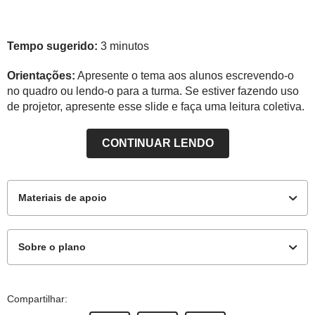
Tempo sugerido:
3 minutos
Orientações:
Apresente o tema aos alunos escrevendo-o
no quadro ou lendo-o para a turma. Se estiver fazendo uso
de projetor, apresente esse slide e faça uma leitura coletiva.
CONTINUAR LENDO
Materiais de apoio
Sobre o plano
Materiais complementares
Este plano de aula foi produzido pelo Time de Autores
Compartilhar: