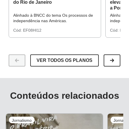
do Rio de Janeiro
elevação
a Portug
Alinhado à BNCC do tema Os processos de
Alinhado 
independência nas Américas.
independê
Cód:
EF08HI12
Cód:
EF08
VER TODOS OS PLANOS
Conteúdos relacionados
Jornalismo
Jornali