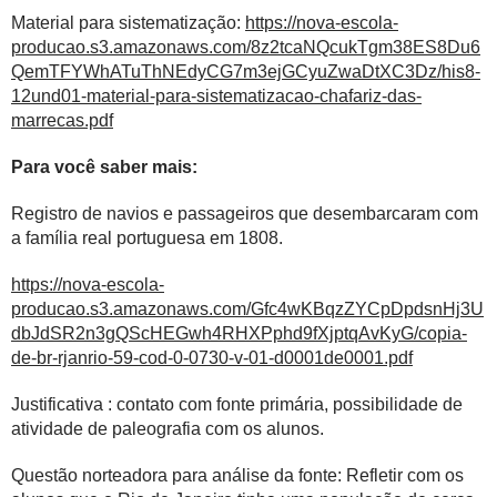
Material para sistematização:
https://nova-escola-
producao.s3.amazonaws.com/8z2tcaNQcukTgm38ES8Du6
QemTFYWhATuThNEdyCG7m3ejGCyuZwaDtXC3Dz/his8-
12und01-material-para-sistematizacao-chafariz-das-
marrecas.pdf
Para você saber mais:
Registro de navios e passageiros que desembarcaram com
a família real portuguesa em 1808.
https://nova-escola-
producao.s3.amazonaws.com/Gfc4wKBqzZYCpDpdsnHj3U
dbJdSR2n3gQScHEGwh4RHXPphd9fXjptqAvKyG/copia-
de-br-rjanrio-59-cod-0-0730-v-01-d0001de0001.pdf
Justificativa : contato com fonte primária, possibilidade de
atividade de paleografia com os alunos.
Questão norteadora para análise da fonte: Refletir com os