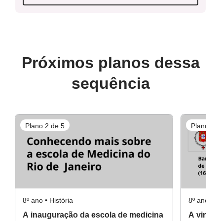
Próximos planos dessa
sequência
Plano 2 de 5
Plano 3 d
8º ano • História
8º ano • Hi
A inauguração da escola de medicina
A vinda 