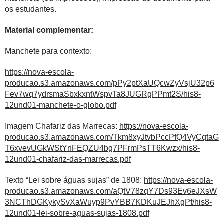
os estudantes.
Material complementar:
Manchete para contexto:
https://nova-escola-
producao.s3.amazonaws.com/pPy2ptXaUQcwZyVsjU32p6
Fev7wq7ydrsmaSbxkxntWspvTa8JUGRgPPmt2S/his8-
12und01-manchete-o-globo.pdf
Imagem Chafariz das Marrecas:
https://nova-escola-
producao.s3.amazonaws.com/Tkm8xyJtvbPccPfQ4VyCqtaG
T6xvevUGkWStYnFEQZU4bg7PFrmPsTT6Kwzx/his8-
12und01-chafariz-das-marrecas.pdf
Texto “Lei sobre águas sujas” de 1808:
https://nova-escola-
producao.s3.amazonaws.com/aQtV78zqY7Ds93Ev6eJXsW
3NCThDGKykySvXaWuyp9PvYBB7KDKuJEJhXgPf/his8-
12und01-lei-sobre-aguas-sujas-1808.pdf