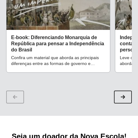
E-book: Diferenciando Monarquia de
Indepen
República para pensar a Independência
contato
do Brasil
person
Confira um material que aborda as principais
Leve o 7
diferenças entre as formas de governo e
abordand
permite trabalhar a iconografia com alunos do
emancipa
1º ao 5º ano
novos e e
e no 5º 
Seja um doador da Nova Escola!