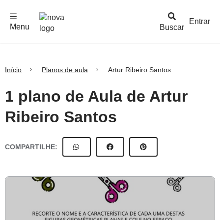
F
c
h
a
r
M
e
n
Logo
e
u
Entrar
Menu
Buscar
Nova
Escola
Início
Planos de aula
Artur Ribeiro Santos
1 plano de Aula de Artur
Ribeiro Santos
COMPARTILHE: