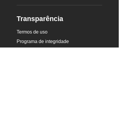
Transparência
Termos de uso
Programa de integridade
Política de privacidade
Canal de escuta e denúncia
Newsletter
RECEBER NOVIDADES
Redes sociais