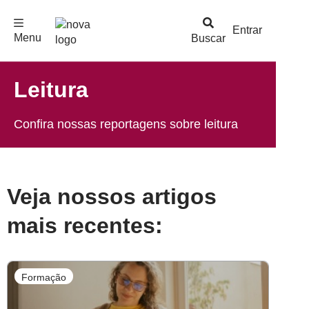
F
c
h
a
r
M
e
n
Logo
e
u
Entrar
Menu
Buscar
Nova
Escola
Leitura
Confira nossas reportagens sobre leitura
Veja nossos artigos
mais recentes:
Formação