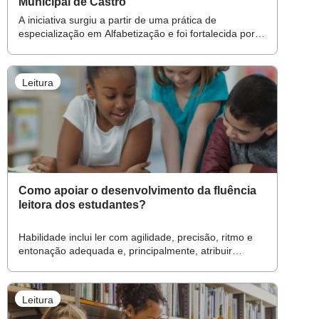
Municipal de Castro
A iniciativa surgiu a partir de uma prática de
especialização em Alfabetização e foi fortalecida por
experiências exitosas na escola coordenada por
Adriane. Com foco na leitura literária e na valorização
da diversidade étnico-racial, o projeto promove
Leitura
formações voltadas à educação antirracista por meio
da literatura infantil. Encontros online e presenciais
foram estruturados para aprofundar o estudo do
racismo, legislação pertinente e estratégias
pedagógicas, envolvendo diretores, coordenadores,
professores e equipe técnica da rede. A proposta visa
fortalecer práticas que valorizem autores e
personagens negros e indígenas, bem como fomentar
Como apoiar o desenvolvimento da fluência
reflexões críticas e ações práticas nas escolas.
leitora dos estudantes?
Habilidade inclui ler com agilidade, precisão, ritmo e
entonação adequada e, principalmente, atribuir
sentido ao que está sendo lido
Leitura