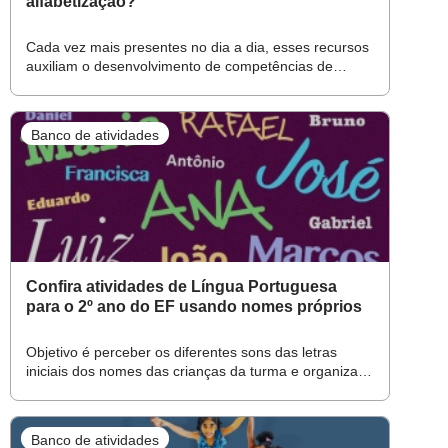
alfabetização?
Cada vez mais presentes no dia a dia, esses recursos
auxiliam o desenvolvimento de competências de
leitura e escrita de forma mais dinâmica e
contextualizada
Banco de atividades
Confira atividades de Língua Portuguesa
para o 2º ano do EF usando nomes próprios
Objetivo é perceber os diferentes sons das letras
iniciais dos nomes das crianças da turma e organizar
uma lista em ordem alfabética; atividades incluem
bingo e pescaria dos nomes
Banco de atividades