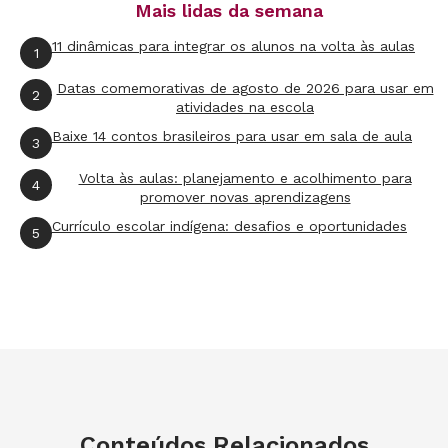
Mais lidas da semana
As diferenças no modo de vida dos animais
11 dinâmicas para integrar os alunos na volta às aulas
1
Ao distinguir seres de hábitos noturnos dos de
Datas comemorativas de agosto de 2026 para usar em
2
atividades na escola
hábitos diurnos, a turma irá identificar
Baixe 14 contos brasileiros para usar em sala de aula
diferentes modos de vida entre os animais e
3
reconhecer a enorme biodiversidade que
Volta às aulas: planejamento e acolhimento para
4
promover novas aprendizagens
caracteriza a natureza.
Currículo escolar indígena: desafios e oportunidades
5
As características de um habitat
Ao ler sobre as características de um urso
polar, os alunos precisarão identificar em que
local do planeta vive este animal. Assim, eles
irão associar o habitat às condições de vida e
compreender qual a relação entre esses
Conteúdos Relacionados