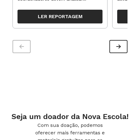
resultados, definir prioridades e
para reorg
organizar ações para orientar o
propostas
LER REPORTAGEM
trabalho pedagógico ao longo do
período
Seja um doador da Nova Escola!
Com sua doação, podemos
oferecer mais ferramentas e