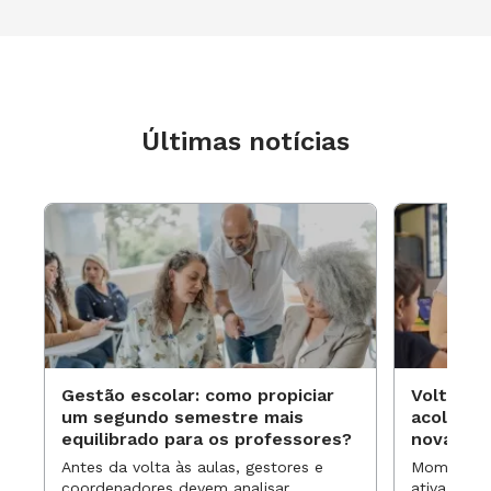
Últimas notícias
Gestão escolar: como propiciar
Volta às
um segundo semestre mais
acolhime
equilibrado para os professores?
novas ap
Antes da volta às aulas, gestores e
Momentos 
coordenadores devem analisar
ativa pode