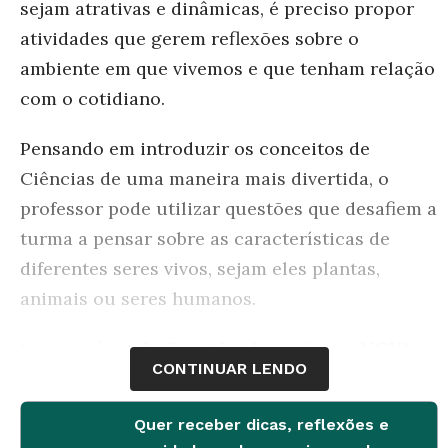
sejam atrativas e dinâmicas, é preciso propor
atividades que gerem reflexões sobre o
ambiente em que vivemos e que tenham relação
com o cotidiano.
Pensando em introduzir os conceitos de
Ciências de uma maneira mais divertida, o
professor pode utilizar questões que desafiem a
turma a pensar sobre as características de
diferentes seres vivos, sejam eles plantas,
animais ou seres humanos.
Na
nova área de Questões
lançada por
NOVA
CONTINUAR LENDO
ESCOLA
, os professores têm acesso a 246
perguntas que podem ser usadas em avaliações
Quer receber dicas, reflexões e
no Ensino Fundamental I, além de orientações