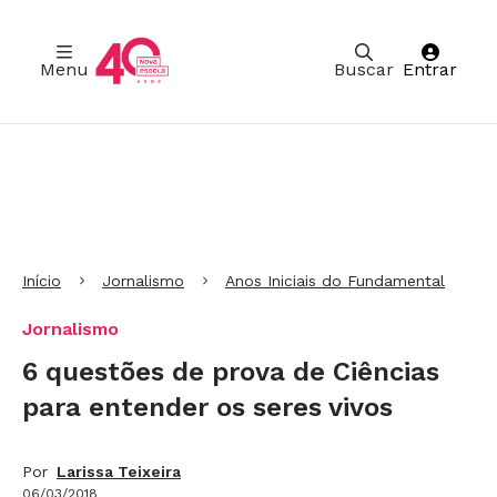
Menu
Buscar
Entrar
Ir para Cabeçalho
Ir para Menu
Ir para conteúdo principal
Ir para Rodapé
Início
Jornalismo
Anos Iniciais do Fundamental
Jornalismo
6 questões de prova de Ciências
para entender os seres vivos
Por
Larissa Teixeira
06/03/2018