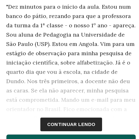
"Dez minutos para o início da aula. Estou num
banco do pátio, rezando para que a professora
da turma da 1ª classe - o nosso 1º ano - apareça.
Sou aluna de Pedagogia na Universidade de
São Paulo (USP). Estou em Angola. Vim para um
estágio de observação para minha pesquisa de
iniciação científica, sobre alfabetização. Já é o
quarto dia que vou à escola, na cidade de
Dundo. Nos três primeiros, a docente não deu
as caras. Se ela não aparecer, minha pesquisa
está comprometida. Mando um e-mail para meu
orientador no Brasil. Fico emocionada com a
resposta: 'Entre na sala, ensine e aprenda com
CONTINUAR LENDO
essas crianças. Elas têm direito a ter uma
professora'.