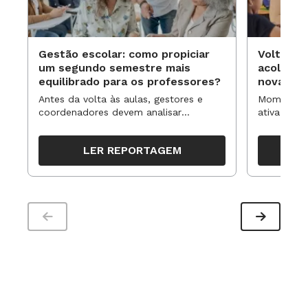
Gestão escolar: como propiciar
Volta às
um segundo semestre mais
acolhime
equilibrado para os professores?
novas ap
Antes da volta às aulas, gestores e
Momentos 
coordenadores devem analisar
ativa pode
resultados, definir prioridades e
para reorg
organizar ações para orientar o
propostas
LER REPORTAGEM
trabalho pedagógico ao longo do
período