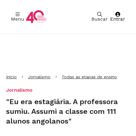
Menu
Buscar
Entrar
Ir para Cabeçalho
Ir para Menu
Ir para conteúdo principal
Ir para Rodapé
Início
Jornalismo
Todas as etapas de ensino
Jornalismo
"Eu era estagiária. A professora
sumiu. Assumi a classe com 111
alunos angolanos"