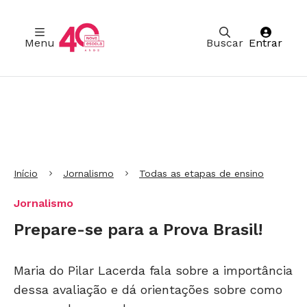
Menu
Buscar
Entrar
Ir para Cabeçalho
Ir para Menu
Ir para conteúdo principal
Ir para Rodapé
Início
Jornalismo
Todas as etapas de ensino
Jornalismo
Prepare-se para a Prova Brasil!
Maria do Pilar Lacerda fala sobre a importância
dessa avaliação e dá orientações sobre como