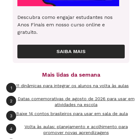
especial sobre o assunto. Aguarde!
Descubra como engajar estudantes nos
Quantos alunos e escolas participarão da Prova
Anos Finais em nosso curso online e
Brasil?
gratuito.
Cerca de 90% dos municípios
MARIA DO PILAR
brasileiros participarão do teste, que será
SAIBA MAIS
aplicado em aproximadamente 6 milhões de
alunos de 5º e 9º anos, de 60 mil escolas
Mais lidas da semana
públicas. A grande novidade de 2009 é que 10
mil escolas rurais também farão o exame. Nas
11 dinâmicas para integrar os alunos na volta às aulas
1
edições anteriores, apenas as escolar urbanas
Datas comemorativas de agosto de 2026 para usar em
2
foram avaliadas.
atividades na escola
Baixe 14 contos brasileiros para usar em sala de aula
3
ORIENTAÇÕES DO INEP
Volta às aulas: planejamento e acolhimento para
4
promover novas aprendizagens
Exclusivo: aqui você poderá baixar os