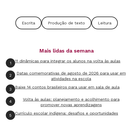
preparar um texto para o seminário ou um
convite para uma festa.
Escrita
Produção de texto
Leitura
O bom texto é aquele que cumpre o propósito
de quem o produz. Para isso, o que é preciso
ser ensinado aos alunos?
Mais lidas da semana
MIRTA
Diversos aspectos colaboram para que
11 dinâmicas para integrar os alunos na volta às aulas
1
sejam produzidos textos qualificados entre
aceitáveis e bons. A turma toda deve ser
Datas comemorativas de agosto de 2026 para usar em
2
atividades na escola
incentivada a escrever de maneira habitual e
Baixe 14 contos brasileiros para usar em sala de aula
3
frequente. Tal como um piloto de avião precisa
acumular horas de voo para ser hábil, um
Volta às aulas: planejamento e acolhimento para
4
promover novas aprendizagens
escritor precisa somar muitas oportunidades
Currículo escolar indígena: desafios e oportunidades
5
de escrita.