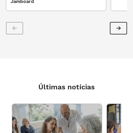
Jamboard
contextualizadas, que ultrapassem os muros da
escola, como uma solicitação por escrito para o
diretor de um museu, de permissão para uma
visita. Assim, antes de começar a escrever,
aprende-se que é preciso saber quem é o leitor
e as informações necessárias.
Por isso é ruim propor que se escreva sobre um
tema livre ou aberto, por exemplo, "Minhas
Férias"?
Últimas notícias
MIRTA
A escrita nunca deve ser livre. Precisa
ser produzida em um contexto, sempre. A
psicolinguista argentina Emilia Ferreiro
caracteriza muito bem essa questão. Ela diz que
"não há nada menos livre do que um texto livre".