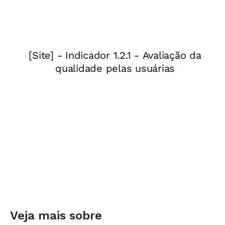
Apesar da pouca afinidade com a
língua
portuguesa
, Mirta garante que sua experiência
pedagógica na Argentina pode ser bastante útil
para os professores que lidam com produção
de texto no Brasil. "Valem o raciocínio e as
estratégias", diz ela, que concedeu esta
entrevista por telefone à NOVA ESCOLA de sua
residência, em Buenos Aires.
Entrevista com a pesquisadora
argentina Mirta Torres
Como definir o que é uma produção de
qualidade?
MIRTA TORRES
O escritor tem de ter um
Veja mais sobre
propósito claro que o leve a escrever, tal como