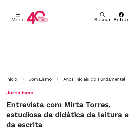
Menu
Buscar
Entrar
Ir para Cabeçalho
Ir para Menu
Ir para conteúdo principal
Ir para Rodapé
Início
Jornalismo
Anos Iniciais do Fundamental
Jornalismo
Entrevista com Mirta Torres,
estudiosa da didática da leitura e
da escrita