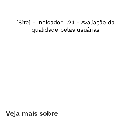
Denise, professora: "Fiz um
trabalho mais qualificado não
apenas
para
os bebês, mas
com
os bebês". (Foto: Marcelo
Curia)
A própria oportunidade de conhecer projetos
inspiradores dos Educadores Nota 10 me fez
renovar a crença na Educação pública, que, a
meu ver, está cada vez mais carente de ideias e
inovações nos métodos e na interação entre
Veja mais sobre
educadores, alunos e ambiente. Sem o olhar
atento do professor, não é possível avançar.