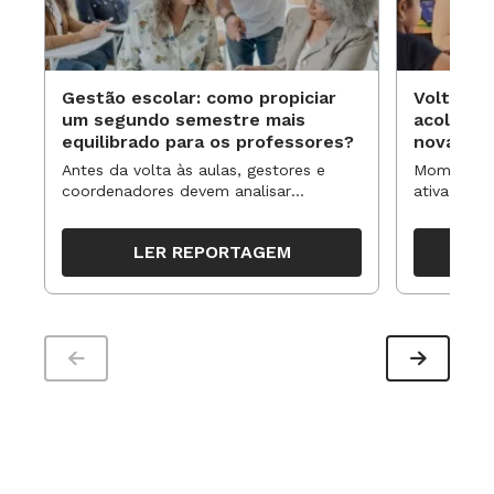
Gestão escolar: como propiciar
Volta às
um segundo semestre mais
acolhime
equilibrado para os professores?
novas ap
Antes da volta às aulas, gestores e
Momentos 
coordenadores devem analisar
ativa pode
resultados, definir prioridades e
para reorg
organizar ações para orientar o
propostas
LER REPORTAGEM
trabalho pedagógico ao longo do
período