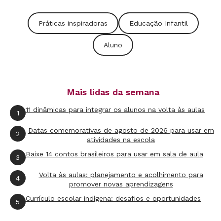
O projeto “Promovendo a autonomia por meio
Práticas inspiradoras
Educação Infantil
do espaço”
surgiu da ideia de fazer um trabalho
Aluno
mais qualificado não apenas
para
os bebês, mas
com
os bebês. Ele partiu de uma escuta atenta e
de muitas observações que tornaram possível e
Mais lidas da semana
visível a reorganização dos espaços,
11 dinâmicas para integrar os alunos na volta às aulas
proporcionaram vez e voz às crianças pequenas
1
e favoreceram a autonomia e o respeito à
Datas comemorativas de agosto de 2026 para usar em
2
atividades na escola
individualidade. R
espeitar o bebê também quer
Baixe 14 contos brasileiros para usar em sala de aula
dizer ouvi-lo, vê-lo, tocá-lo, percebê-lo como
3
sujeito cujas necessidades e desejos têm
Volta às aulas: planejamento e acolhimento para
4
promover novas aprendizagens
significado.
Currículo escolar indígena: desafios e oportunidades
5
Difícil? Sim, foi. Ninguém disse que seria fácil.