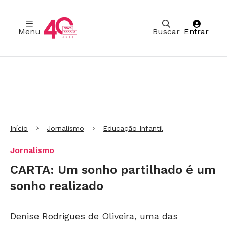
Menu
Buscar
Entrar
Ir para Cabeçalho
Ir para Menu
Ir para conteúdo principal
Ir para Rodapé
Início
Jornalismo
Educação Infantil
Jornalismo
CARTA: Um sonho partilhado é um
sonho realizado
Denise Rodrigues de Oliveira, uma das