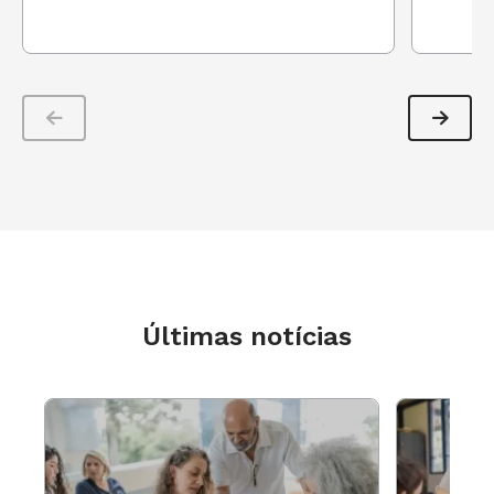
Por fim, desejo que todos nós educadores nos
deixemos desafiar pelo olhar e a voz de nossos
alunos, para que, através deles, nosso trabalho
se torne cada vez mais qualificado e planejado.
Com eles e para eles.
Um feliz 2018,
Denise Rodrigues de Oliveira
Professora da EMEI Floresta Encantada, em
Últimas notícias
Novo Hamburgo (RS) e
Educadora Nota 10 de
2017