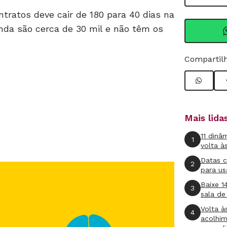
ontratos deve cair de 180 para 40 dias na
inda são cerca de 30 mil e não têm os
Compartilh
Mais lid
11 dinâ
1
volta à
Datas 
2
para us
Baixe 1
3
sala de
Volta à
4
acolhi