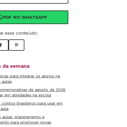
PDF NO WHATSAPP
e esse conteúdo:
as da semana
micas para integrar os alunos na
s aulas
comemorativas de agosto de 2026
ar em atividades na escola
4 contos brasileiros para usar em
 aula
s aulas: planejamento e
mento para promover novas