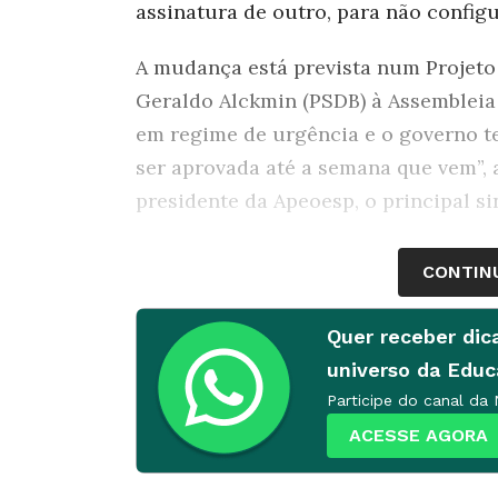
assinatura de outro, para não config
A mudança está prevista num Projeto 
Geraldo Alckmin (PSDB) à Assembleia
em regime de urgência e o governo t
ser aprovada até a semana que vem”, 
presidente da Apeoesp, o principal si
Com isso,
professores da categoria 
CONTIN
recebem em São Paulo – cujos contr
poderão ser recontratados em fevere
Quer receber dic
com as férias escolares. “Isso é posit
universo da Edu
Do contrário, acho que a rede teria di
Participe do canal da
Maria Izabel.
ACESSE AGORA
As versões sobre a responsabilidade 