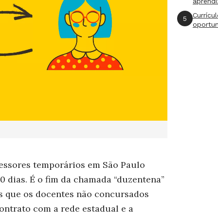
aprend
Currícu
5
oportu
fessores temporários em São Paulo
40 dias. É o fim da chamada “duzentena”
as que os docentes não concursados
ontrato com a rede estadual e a