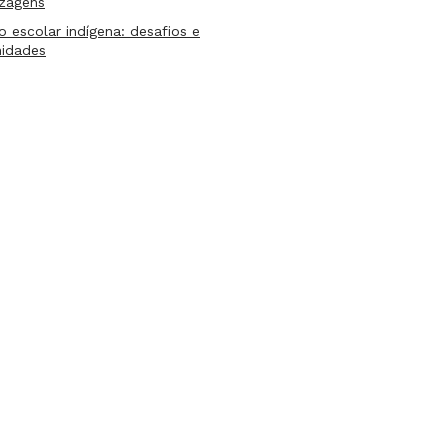
izagens
lo escolar indígena: desafios e
nidades