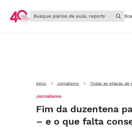
Boa
Ir para Cabeçalho
Ir para Menu
Ir para conteúdo principal
Ir para Rodapé
Início
Jornalismo
Todas as etapas de 
Jornalismo
Fim da duzentena p
– e o que falta cons