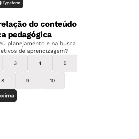
sentações e análise de resultados
 metas da área
lvimento nas atividades da organização
na Educação do Brasil;
s;
e trabalhar em um ambiente dinâmico e
e;
 estruturação de problemas;
a de dono;
 e melhorar o seu entorno;
da graduação (cursos de Administração,