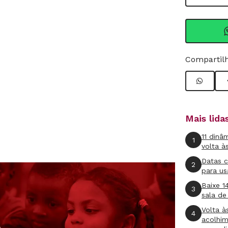
Compartilh
Mais lid
11 dinâ
1
volta à
Datas 
2
para us
Baixe 1
3
sala de
Volta à
4
acolhi