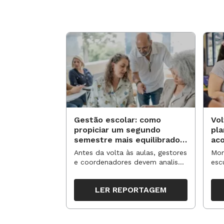
Gestão escolar: como
Vol
propiciar um segundo
pl
semestre mais equilibrado
ac
para os professores?
no
Antes da volta às aulas, gestores
Mom
e coordenadores devem analisar
esc
resultados, definir prioridades e
de 
organizar ações para orientar o
tem
LER REPORTAGEM
trabalho pedagógico ao longo
seg
do período