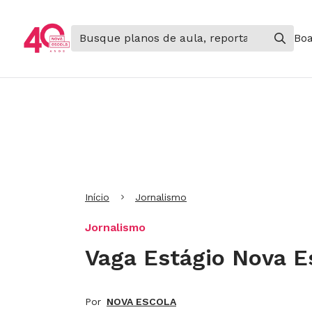
Boa
Ir para Cabeçalho
Ir para Menu
Ir para conteúdo principal
Ir para Rodapé
Início
Jornalismo
Jornalismo
Vaga Estágio Nova E
Por
NOVA ESCOLA