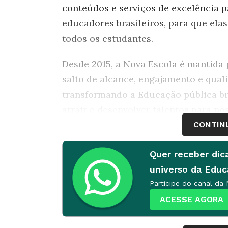
conteúdos e serviços de excelência p
educadores brasileiros, para que ela
todos os estudantes.
Desde 2015, a Nova Escola é mantida
salto de alcance, engajamento e qual
transformando a Educação pública bra
atrair e desenvolver talentos para n
excelentes que acreditem nas forças
CONTIN
tecnologia.
Quer receber dic
Responsabilidades
universo da Edu
Participe do canal da
Desenvolver projetos com superv
ACESSE AGORA
Comunicação com outras áreas d
e professores