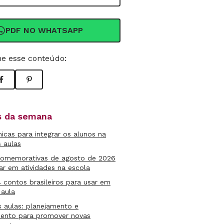
PDF NO WHATSAPP
e esse conteúdo:
as da semana
micas para integrar os alunos na
s aulas
comemorativas de agosto de 2026
ar em atividades na escola
4 contos brasileiros para usar em
 aula
s aulas: planejamento e
mento para promover novas