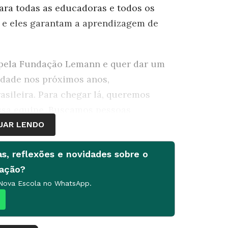
ara todas as educadoras e todos os
s e eles garantam a aprendizagem de
 pela Fundação Lemann e quer dar um
idade nos próximos anos,
sileira. Para chegar lá, queremos
ossa equipe. Buscamos pessoas
 transformadoras da Educação e da
UAR LENDO
as, reflexões e novidades sobre o
cação?
 Nova Escola no WhatsApp.
isão do time
a organização, potenciais parceiros