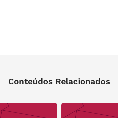
de, Relações Públicas, Engenharia,
iais, Educomunicação e cursos afins);
ês, de Excel e ferramentas de análise
tos; e interesse comprovado em
.
018
Conteúdos Relacionados
vie seu currículo para
é 20 de dezembro de 2017