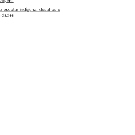
izagens
lo escolar indígena: desafios e
nidades