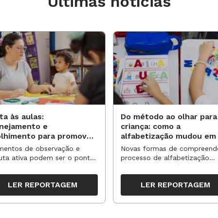
Últimas notícias
ta às aulas:
Do método ao olhar para
anejamento e
criança: como a
olhimento para promover
alfabetização mudou em
vas aprendizagens
anos?
entos de observação e
Novas formas de compreend
uta ativa podem ser o ponto
processo de alfabetização
partida para reorganizar
influenciaram políticas e
pos, espaços e propostas no
práticas, transformando o en
LER REPORTAGEM
LER REPORTAGEM
undo semestre
da leitura e da escrita