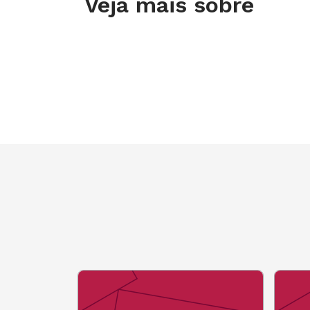
Veja mais sobre
Administração Pública, Publicida
Políticas Públicas, Ciências Soc
São diferenciais: domínio de ingl
de dados; experiência com proje
Educação ou trabalho voluntário
Detalhes da vaga
Início entre janeiro e março de 2
Carga horária: 6h + 1h de almoço
Bolsa Auxílio + VR + VT
Plano de saúde e seguro de vida;
Se interessou pela oportunidade? En
genteegestao@novaescola.org.br at