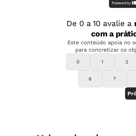
Estruturação e execução de apre
Acompanhamento do orçamento e
Participação em reuniões e envo
Buscamos pessoas que...
Queiram causar grande impacto 
Gostem de trabalhar com projeto
Tenham interesse e facilidade d
desejo de contribuir com a equip
Boa capacidade de organização e
Sejam proativas e tenham cultur
Tenham desejo em se desenvolver
Que estejam a partir do 3o ano 