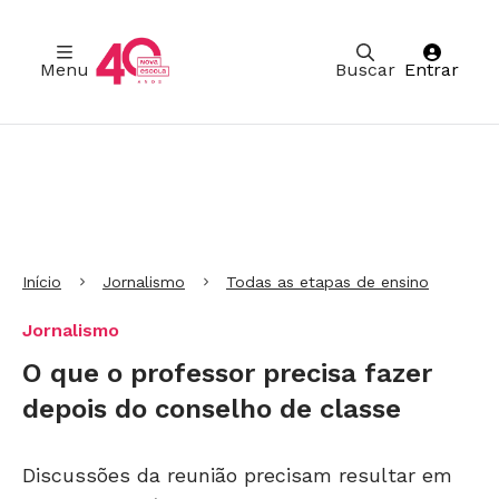
Menu
Buscar
Entrar
Ir para Cabeçalho
Ir para Menu
Ir para conteúdo principal
Ir para Rodapé
Início
Jornalismo
Todas as etapas de ensino
Jornalismo
O que o professor precisa fazer
depois do conselho de classe
Discussões da reunião precisam resultar em