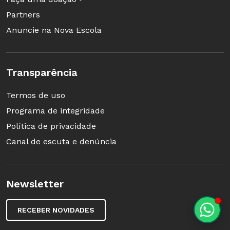
reuniões de horário de trabalho pedagógico-
Partners
coletivo pode ajudar a aprimorar a didática e
Anuncie na Nova Escola
produzir resultados mais efetivos.
Transparência
Termos de uso
Programa de integridade
Política de privacidade
Canal de escuta e denúncia
Newsletter
RECEBER NOVIDADES