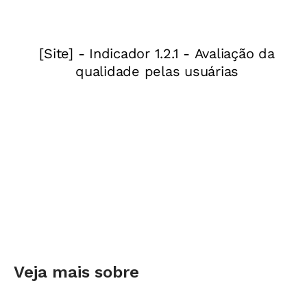
estudar didática. Com a tecnologia, as
informações estão por toda parte e a turma
está conectada na internet o tempo todo",
aponta Ângela Dalben, professora e
pesquisadora da Faculdade de Educação da
Universidade Federal de Minas Gerais (UFMG) e
autora do livro
Conselhos de Classe e Avaliação:
Perspectivas na Gestão Pedagógica da
Escola
(esgotado). "A metodologia deve
construir integrações em sala de aula, assim
como se tem no celular, por exemplo. Temos de
criar redes reais com linhas de raciocínio e ter
consciência de que o resultado do estudante
Veja mais sobre
também tem a ver com o do educador".