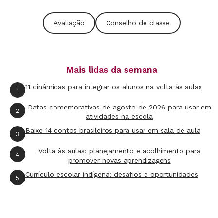
O aluno não consegue identificar sozinho o que
Avaliação
Conselho de classe
precisa mudar.
E indicar que a criança não é
boazinha, não faz lição ou não participa das
atividades propostas não é suficiente. Uma
Mais lidas da semana
conversa franca entre professor e aluno deve
enfocar o que está acontecendo. Por que ele
11 dinâmicas para integrar os alunos na volta às aulas
1
não consegue se envolver com a disciplina? As
Datas comemorativas de agosto de 2026 para usar em
2
propostas estão difíceis demais? Ele consegue
atividades na escola
compreender o que as atividades solicitam? O
Baixe 14 contos brasileiros para usar em sala de aula
3
que mais desperta a curiosidade dele? Para Ana
Volta às aulas: planejamento e acolhimento para
4
Cristina, as ações precisam ser construídas
promover novas aprendizagens
independente do comportamento da sala, que
Currículo escolar indígena: desafios e oportunidades
5
não pode ser uma desculpa para melhorar a
prática.