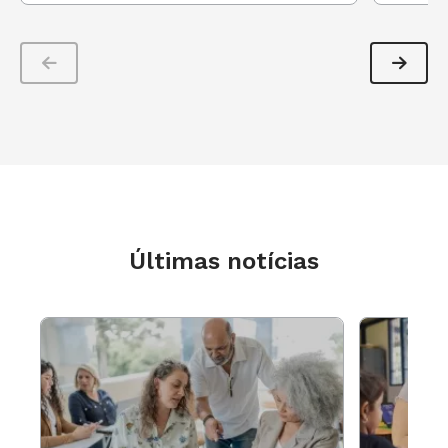
Compartilhar com o coordenador pedagógico o
planejamento e as dúvidas sobre o que é
preciso ser aprimorado e como fazê-lo é um
passo para a mudança. "Quando o docente
entende que o coordenador é parceiro e não
está contra ele, o ganho é enorme. É preciso ser
receptivo a novas e boas ideias", explica Ana
Cristina.
Últimas notícias
"O segredo está em replanejar, reavaliar e
aplicar de acordo com a necessidade do aluno.
Na hora que o professor coloca em prática sua
inovação pedagógica, a aprendizagem é maior",
diz Valter Pereira de Menezes, professor de