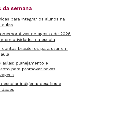
as da semana
micas para integrar os alunos na
s aulas
comemorativas de agosto de 2026
ar em atividades na escola
4 contos brasileiros para usar em
 aula
s aulas: planejamento e
mento para promover novas
izagens
lo escolar indígena: desafios e
nidades