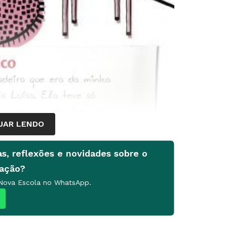
UAR LENDO
as, reflexões e novidades sobre o
cação?
 Nova Escola no WhatsApp.