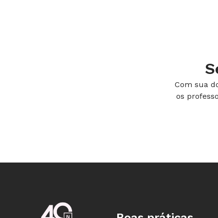
historiadores, eles precisavam colet
as datas, para que existissem noções 
com a linguagem enriquece a disciplin
escrita, explicando como sumarizar o
Juliano Sobrinho, docente da Universi
S
é essencial corrigir os textos e dar 
Com sua do
individualmente. A primeira versão r
os profess
problemas ortográficos e de coesão, 
ideias na socialização posterior, qua
pesquisa.
Boas práticas