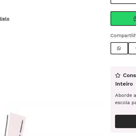
lielo
Compartilh
Cons
Inteiro
Aborde a
escola p