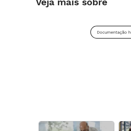
Veja mais sobre
Zahar, tel. 21/2529-4750, 39,90 reais)
discussão em classe: será que havia
Isso parecia muito diferente do que a
Documentação hi
apenas o que era preservado nos muse
dizendo que era possível resgatar a
escritos, testemunhos orais e até mes
de nós, em nossa escola, em nossa cas
Em seguida, ele questionou: "Vocês, 
fariam? O que procurariam?". "A histór
daqui." foram algumas das respostas. 
com ele até o primeiro vestígio a ser
fixadas nas paredes da entrada da ins
com informações sobre a inauguração