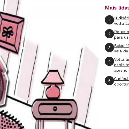
Mais lid
11 dinâ
1
volta à
Datas 
2
para us
Baixe 1
3
sala de
Volta à
4
acolhi
aprend
Currícu
5
oportu