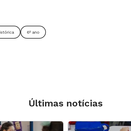
 - foi o ponto de partida para uma
 História em todo lugar mesmo?
 garotada associava à disciplina:
stórica
6º ano
us tinha valor. Oliveira exemplificou
contecimentos do passado em textos
mo objetos. "A História está bem perto
a, nas ruas, em nosso dia a dia."
como historiadores nesta escola, o que
ia dela." e "Investigaria as coisas
Oliveira convidou os estudantes a ir
Últimas notícias
 investigado: as placas dos formandos
tituição. Ao lado delas, havia outras
 do prédio. Com perguntas, o docente