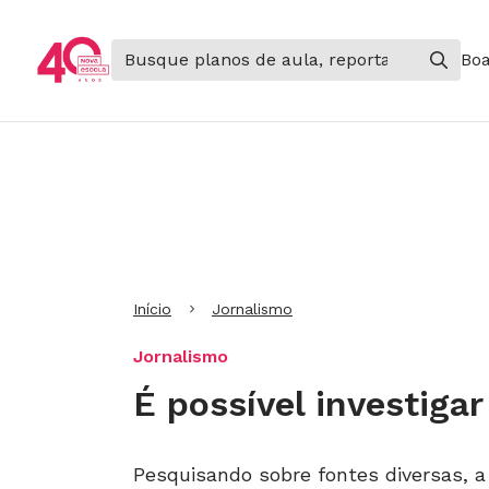
Boa
Ir para Cabeçalho
Ir para Menu
Ir para conteúdo principal
Ir para Rodapé
Início
Jornalismo
Jornalismo
É possível investiga
Pesquisando sobre fontes diversas, a