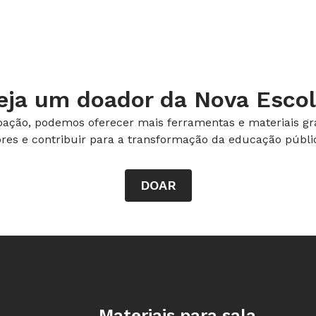
ar todas as informações, principalmente
cronológicas no registro. "O trabalho
a. Por isso, é preciso instruir sobre a
s conteúdos abordados", explica
dade Nove de Julho (Uninove). Para ele,
eja um doador da Nova Escol
uma devolutiva sobre eles, em grupo ou
ação, podemos oferecer mais ferramentas e materiais gra
edigida pelos estudantes tinha alguns
ores e contribuir para a transformação da educação públic
mas foi importante para organizar as
ndo eles discutiram em sala sobre sua
DOAR
Rodapé da Nova Escola
Materiais para sala