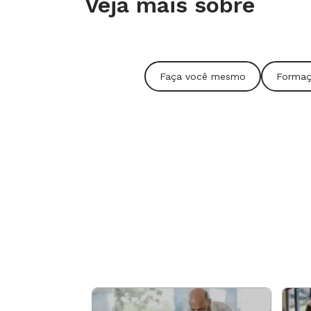
Veja mais sobre
Clique para abrir o infográfico
Faça você mesmo
Formaç