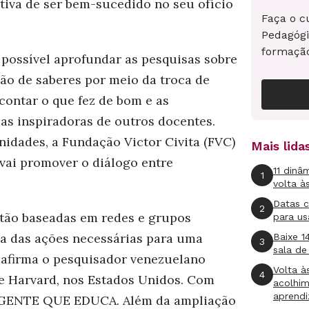
ativa de ser bem-sucedido no seu ofício
Faça o c
Pedagógi
formaçã
 possível aprofundar as pesquisas sobre
ção de saberes por meio da troca de
contar o que fez de bom e as
cas inspiradoras de outros docentes.
nidades, a Fundação Victor Civita (FVC)
Mais lid
 vai promover o diálogo entre
11 dinâ
1
volta à
Datas 
2
tão baseadas em redes e grupos
para us
ma das ações necessárias para uma
Baixe 1
3
sala de
 afirma o pesquisador venezuelano
Volta à
4
e Harvard, nos Estados Unidos. Com
acolhi
aprend
o GENTE QUE EDUCA. Além da ampliação