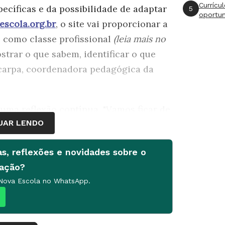
Currícu
ecíficas e da possibilidade de adaptar
5
oportu
escola.org.br
, o site vai proporcionar a
, como classe profissional
(leia mais no
ostrar o que sabem, identificar o que
Scarpa, coordenadora pedagógica da
 uma reflexão contínua. "Vamos ficar de
UAR LENDO
a contribuirmos com os educadores do
retora executiva da FVC.
as, reflexões e novidades sobre o
cação?
 Nova Escola no WhatsApp.