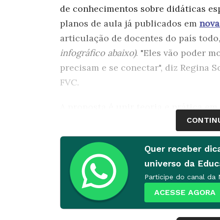
de conhecimentos sobre didáticas esp
planos de aula já publicados em
nova
articulação de docentes do país todo
infográfico abaixo)
. "Eles vão poder m
precisam e se conectar", diz Regina 
FVC.
A proposta é unir teoria e prática em
CONTIN
olho nas demandas que surgirem par
Brasil", explica Angela Dannemann, di
Quer receber dic
universo da Edu
Participe do canal da
ACESSE AGORA