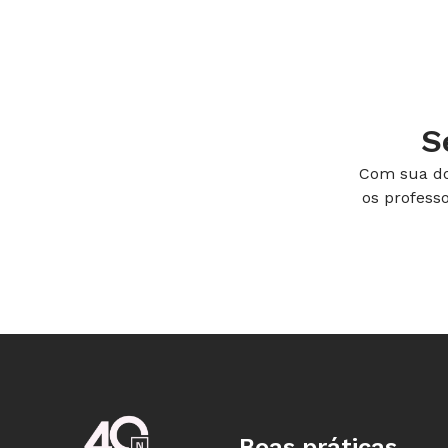
S
Com sua do
os profess
Boas práticas