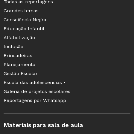
Todas as reportagens
Grandes temas
Consciência Negra
Educação Infantil
Alfabetização
Inclusão
Brincadeiras
Planejamento
Gestão Escolar
Escola das adolescências •
Clique aqui para abrir o PDF
Galeria de projetos escolares
As variações nos tipos de números que
Reportagens por Whatsapp
formavam os pares ordenados também auxiliou
os jovens a consolidar conhecimentos sobre os
Materiais para sala de aula
conjuntos numéricos. Nas atividades iniciais