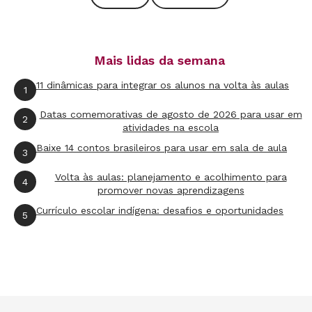
O local em que se cruzam corresponde ao zero
de ambas
(veja imagem no topo da reportagem)
.
De modo parecido com um jogo de batalha
Mais lidas da semana
naval, é possível localizar no plano qualquer
11 dinâmicas para integrar os alunos na volta às aulas
ponto (identificado por uma letra), usando para
1
isso um par ordenado - escreve-se primeiro o
Datas comemorativas de agosto de 2026 para usar em
2
número correspondente à posição no eixo Y
atividades na escola
Baixe 14 contos brasileiros para usar em sala de aula
seguido pelo relacionado ao eixo X, a exemplo
3
de: A (2,3).
Volta às aulas: planejamento e acolhimento para
4
promover novas aprendizagens
Na etapa posterior, os estudantes aplicaram
Currículo escolar indígena: desafios e oportunidades
5
essa ferramenta por meio de atividades
variadas, em que o conteúdo era aprofundado
gradativamente. Como primeira proposta,
Marlene deu a eles uma lista de coordenadas e
solicitou que, em um papel quadriculado,