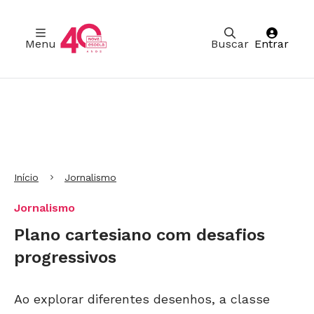
Menu
Buscar
Entrar
Ir para Cabeçalho
Ir para Menu
Ir para conteúdo principal
Ir para Rodapé
Início
Jornalismo
Jornalismo
Plano cartesiano com desafios
progressivos
Ao explorar diferentes desenhos, a classe