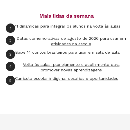
queda nas licenciaturas, graduamos três vezes
mais pessoas do que precisamos", diz José
Mais lidas da semana
Marcelino de Rezende Pinto, professor da
11 dinâmicas para integrar os alunos na volta às aulas
1
Faculdade de Educação da Universidade de São
Datas comemorativas de agosto de 2026 para usar em
Paulo (USP). O problema é que grande parte dos
2
atividades na escola
formados não se sente atraída pela profissão e
Baixe 14 contos brasileiros para usar em sala de aula
3
muda de área. "É preciso tornar a carreira
Volta às aulas: planejamento e acolhimento para
atrativa e oferecer melhores condições de
4
promover novas aprendizagens
trabalho para que eles queiram exercer a
Currículo escolar indígena: desafios e oportunidades
5
docência", afirma.