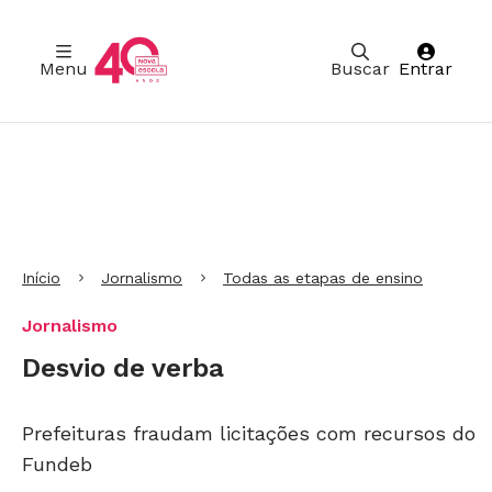
Menu
Buscar
Entrar
Ir para Cabeçalho
Ir para Menu
Ir para conteúdo principal
Ir para Rodapé
Início
Jornalismo
Todas as etapas de ensino
Jornalismo
Desvio de verba
Prefeituras fraudam licitações com recursos do
Fundeb