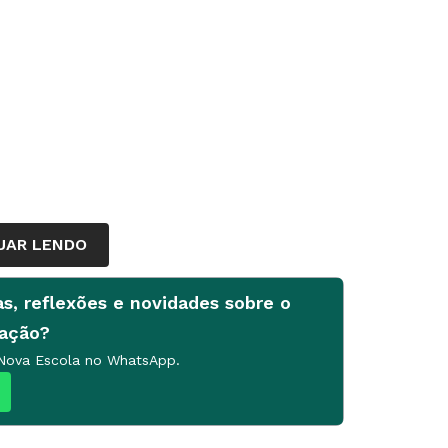
UAR LENDO
as, reflexões e novidades sobre o
cação?
ilo
 Nova Escola no WhatsApp.