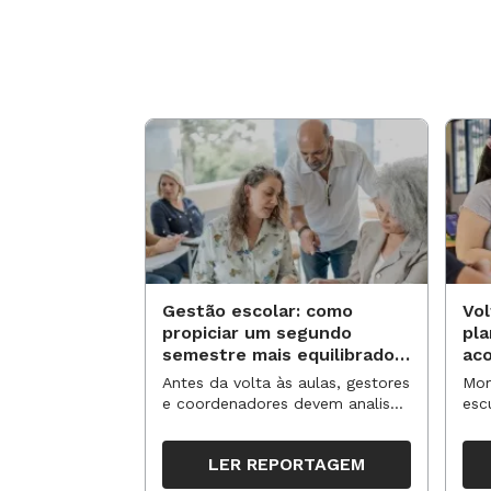
Editora de Arte
Alice Vasconcelos
Editora-assistente (redes sociais)
Elaine Iorio
Gestão escolar: como
Vol
Estagiários
propiciar um segundo
pl
Nina Turim e Pedro Annunciato
semestre mais equilibrado
ac
para os professores?
no
Antes da volta às aulas, gestores
Mom
e coordenadores devem analisar
esc
resultados, definir prioridades e
de 
organizar ações para orientar o
tem
Atendimento ao Leitor
LER REPORTAGEM
trabalho pedagógico ao longo
seg
do período