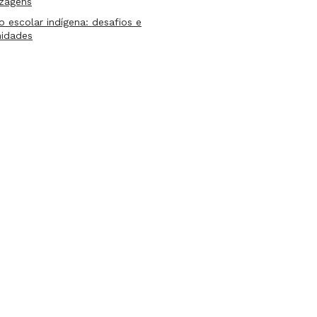
izagens
lo escolar indígena: desafios e
nidades