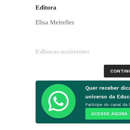
Editora
Elisa Meirelles
Editoras-assistentes
Bruna Nicolielo e Fernanda Salla
CONTIN
Quer receber dic
Repórteres
universo da Edu
Anna Rachel Ferreira e Camila Cam
Participe do canal da
ACESSE AGORA