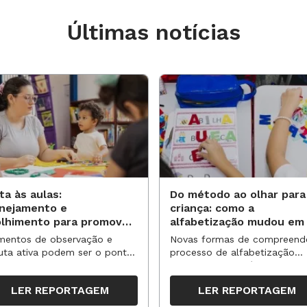
Últimas notícias
ta às aulas:
Do método ao olhar para
anejamento e
criança: como a
olhimento para promover
alfabetização mudou em
vas aprendizagens
anos?
entos de observação e
Novas formas de compreend
uta ativa podem ser o ponto
processo de alfabetização
partida para reorganizar
influenciaram políticas e
pos, espaços e propostas no
práticas, transformando o en
LER REPORTAGEM
LER REPORTAGEM
undo semestre
da leitura e da escrita