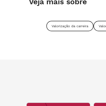
Veja mais sobre
NOVA ESCOLA ONLINE
Editora-assistente
Valorização da carreira
Valo
Iana Chan
Repórteres
Bruno Mazzoco,
Raíssa Pascoal e
W
Editor de Arte
Vilmar Oliveira