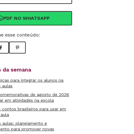
PDF NO WHATSAPP
e esse conteúdo:
as da semana
micas para integrar os alunos na
s aulas
comemorativas de agosto de 2026
ar em atividades na escola
4 contos brasileiros para usar em
 aula
s aulas: planejamento e
mento para promover novas