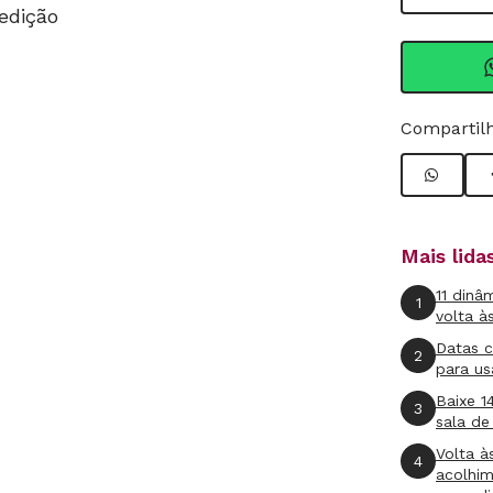
 edição
Compartilh
Mais lid
11 dinâ
1
volta à
Datas 
2
para us
Baixe 1
3
sala de
Volta à
4
acolhi