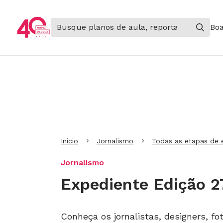
Boa
Ir para Cabeçalho
Ir para Menu
Ir para conteúdo principal
Ir para Rodapé
Início
Jornalismo
Todas as etapas de 
Jornalismo
Expediente Edição 2
Conheça os jornalistas, designers, fo