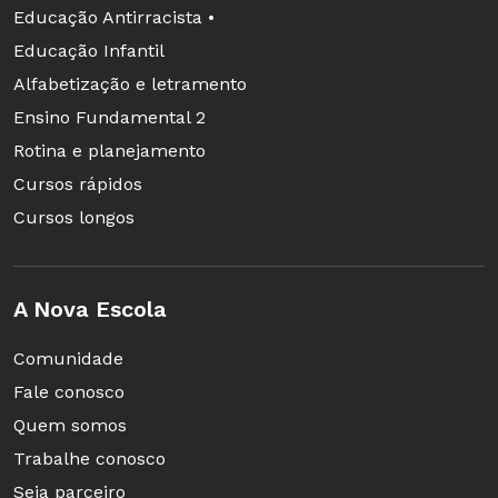
Educação Antirracista •
das margens. Além disso, instalaram telas de
Educação Infantil
proteção entre as plantas e o córrego e
Alfabetização e letramento
acrescentaram pilhas de sacos de areia para
Ensino Fundamental 2
evitar novos desabamentos.
Rotina e planejamento
Cursos rápidos
Cursos longos
A Nova Escola
Comunidade
Fale conosco
Quem somos
Trabalhe conosco
Seja parceiro