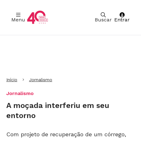
Menu
Buscar
Entrar
Ir para Cabeçalho
Ir para Menu
Ir para conteúdo principal
Ir para Rodapé
Início
Jornalismo
Jornalismo
A moçada interferiu em seu
entorno
Com projeto de recuperação de um córrego,