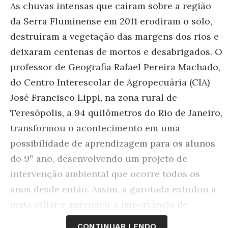
As chuvas intensas que caíram sobre a região
da Serra Fluminense em 2011 erodiram o solo,
destruíram a vegetação das margens dos rios e
deixaram centenas de mortos e desabrigados. O
professor de Geografia Rafael Pereira Machado,
do Centro Interescolar de Agropecuária (CIA)
José Francisco Lippi, na zona rural de
Teresópolis, a 94 quilômetros do Rio de Janeiro,
transformou o acontecimento em uma
possibilidade de aprendizagem para os alunos
do 9º ano, desenvolvendo um projeto de
intervenção ambiental que ocorre todos os
anos desde então. Assim, a garotada estudou a
mata ciliar e aprendeu a importância de
preservá-la para minimizar as consequências
CONTINUAR LENDO