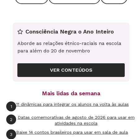
descobertos.
Na sequência, por meio de slides com fotos e
notícias de 2011, Machado contou sobre o
Consciência Negra o Ano Inteiro
desastre natural da época. Ele comentou que a
Aborde as relações étnico-raciais na escola
ocupação irregular das encostas das
para além do 20 de novembro
montanhas provocara o deslizamento de terras
e o desabamento de casas. Explicou também
VER CONTEÚDOS
que muitas moradias que ocupavam as margens
dos rios foram alagadas com a cheia e que a
Mais lidas da semana
força da água de grandes enxurradas havia
derrubado a floresta. Jovens que perderam
11 dinâmicas para integrar os alunos na volta às aulas
1
parentes ou que ficaram desabrigados
Datas comemorativas de agosto de 2026 para usar em
2
compartilharam suas experiências.
atividades na escola
Baixe 14 contos brasileiros para usar em sala de aula
3