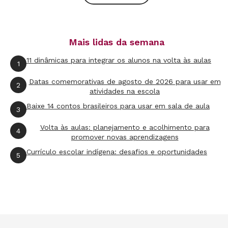
celular. Por se tratar de produtos que requerem
textos curtos e imagens de tamanho adequado
Mais lidas da semana
para caber no app, a atividade exige que os
estudantes editem a própria produção. Outra
11 dinâmicas para integrar os alunos na volta às aulas
1
proposta é criar um aplicativo que possibilite
Datas comemorativas de agosto de 2026 para usar em
2
que a turma analise as obras literárias
atividades na escola
exploradas nas aulas.
Baixe 14 contos brasileiros para usar em sala de aula
3
Volta às aulas: planejamento e acolhimento para
Ciências
4
promover novas aprendizagens
Extinção na tela
Currículo escolar indígena: desafios e oportunidades
5
Convide a turma a criar um app sobre espécies
encontradas na região da escola com
ferramentas de geolocalização (como Google
Maps). Os alunos podem criar fichas de bichos e