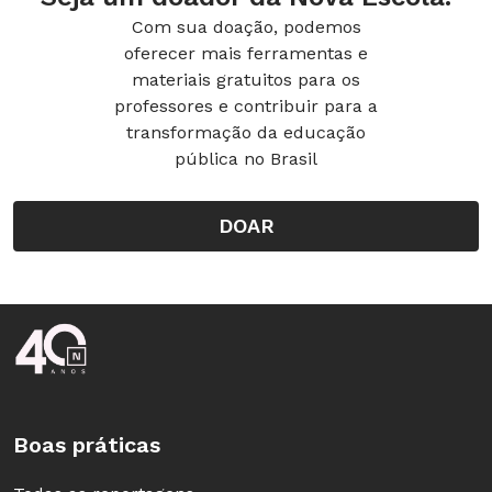
Com sua doação, podemos
Peretz, e Valter Garoli, coordenador de
oferecer mais ferramentas e
tecnologia do Colégio Mater Dei, ambos em São
materiais gratuitos para os
Paulo.
professores e contribuir para a
transformação da educação
Ilustração: Monge Han
pública no Brasil
DOAR
Rodapé da Nova Escola
Boas práticas