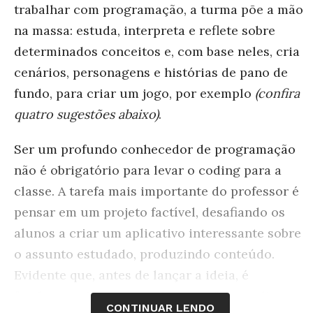
trabalhar com programação, a turma põe a mão
na massa: estuda, interpreta e reflete sobre
determinados conceitos e, com base neles, cria
cenários, personagens e histórias de pano de
fundo, para criar um jogo, por exemplo
(confira
quatro sugestões abaixo)
.
Ser um profundo conhecedor de programação
não é obrigatório para levar o coding para a
classe. A tarefa mais importante do professor é
pensar em um projeto factível, desafiando os
alunos a criar um aplicativo interessante sobre
o assunto estudado, produzindo conteúdo.
Evidente que, antes de lançar a ideia, é
fundamental buscar conhecer softwares livres
CONTINUAR LENDO