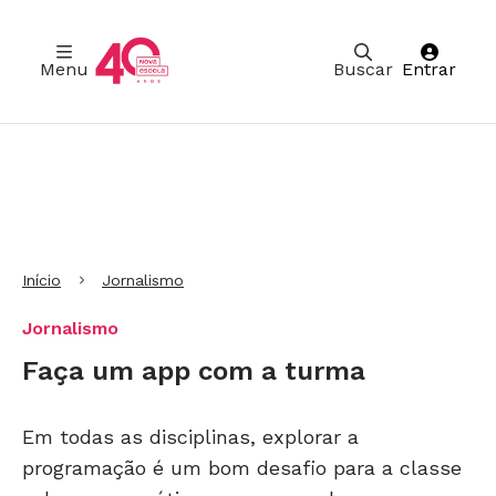
Menu
Buscar
Entrar
Ir para Cabeçalho
Ir para Menu
Ir para conteúdo principal
Ir para Rodapé
Início
Jornalismo
Jornalismo
Faça um app com a turma
Em todas as disciplinas, explorar a
programação é um bom desafio para a classe