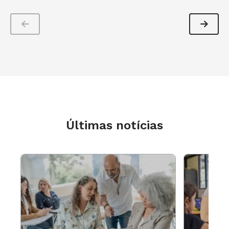
contar.
A ARTE DE ESCREVER PARA SI MESMO, UM
POUCO SOBRE TUDO
"Quem sabe, talvez ele nem goste de mim e não
precise de uma confidente. Talvez só pense em
mim de um jeito comum. Vou ter de ficar
sozinha de novo, sem ninguém em quem confiar
Últimas notícias
e sem Peter, sem esperança, consolo ou
qualquer outro objetivo. Ah, se a menos eu
pudesse apoiar a cabeça em seu ombro e
não
me sentir tão desamparada, só e abandonada!
Quem sabe, talvez ele não se importe comigo e
veja todos os outros do mesmo jeito afetuoso.
Talvez eu só tenha imaginado que comigo era