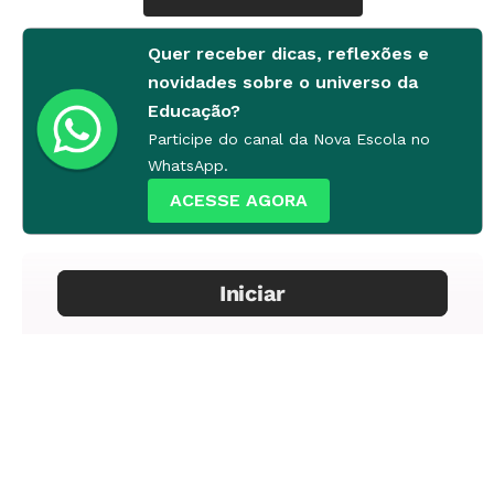
Quer receber dicas, reflexões e
novidades sobre o universo da
Educação?
Participe do canal da Nova Escola no
WhatsApp.
ACESSE AGORA
O diário mais famoso do mundo começou a ser
escrito pouco antes de Anne, seus pais, sua
irmã e outros judeus terem de se esconder em
um anexo secreto junto ao escritório de Otto H.
Frank, pai dela, em Amsterdã, em 1942, durante
a ocupação nazista da Holanda, para onde
haviam imigrado. Mesmo depois de ser levada a