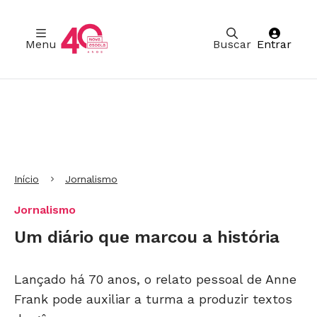
Menu
Buscar
Entrar
Ir para Cabeçalho
Ir para Menu
Ir para conteúdo principal
Ir para Rodapé
Início
Jornalismo
Jornalismo
Um diário que marcou a história
Lançado há 70 anos, o relato pessoal de Anne
Frank pode auxiliar a turma a produzir textos