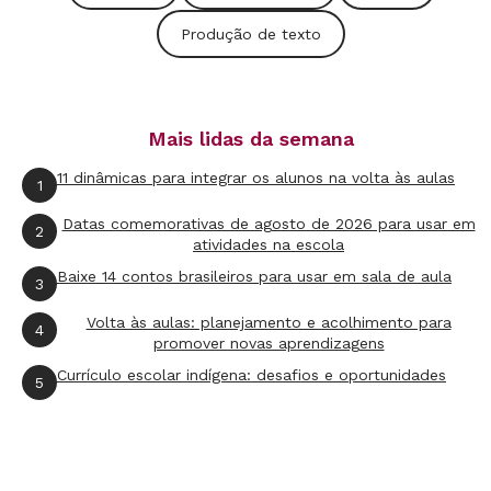
crianças", diz Heloisa Amaral, curadora do
Produção de texto
Instituto Pró-Livro.
Vale apresentar a versão original do livro para
Mais lidas da semana
os estudantes, selecionando trechos que sejam
mais adequados à idade da turma. Escolha
11 dinâmicas para integrar os alunos na volta às aulas
1
passagens que revelem com clareza
Datas comemorativas de agosto de 2026 para usar em
2
características marcantes de relatos pessoais,
atividades na escola
como uso da primeira pessoa do singular (eu),
Baixe 14 contos brasileiros para usar em sala de aula
3
narrações sobre o dia a dia, divagações,
Volta às aulas: planejamento e acolhimento para
4
reflexões e diálogos do autor consigo mesmo
promover novas aprendizagens
(leia o quadro abaixo)
. Converse sobre eles com a
Currículo escolar indígena: desafios e oportunidades
5
classe, analisando o que faz desses trechos
relatos pessoais.